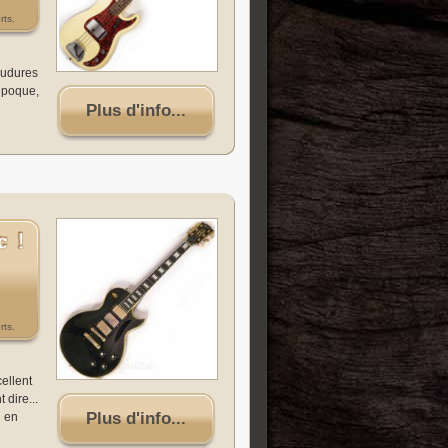
rts.
oudures
'époque,
Plus d'info...
rts.
cellent
dire...
Plus d'info...
i en