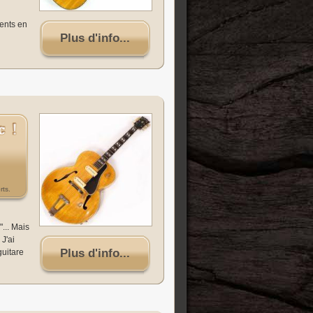
ments en
Plus d'info...
rts.
... Mais
 J'ai
Plus d'info...
guitare