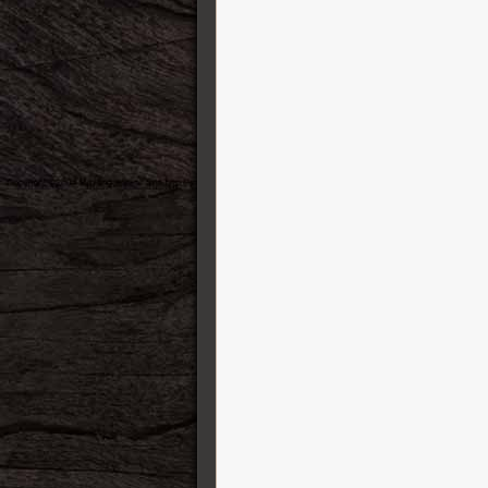
Modtone Effects
Mono case
Mullard
MXR
Nacho Guitars
National
Neural DSP
Oasis
Ormsby
Pedal Pawn
Peterson Tuners
Pre-War guitars
Preston Thompson Guitars
PRS Guitars
Radial
Raven Straps
Reh Guitars
RMC
Ruokangas Guitars
Santa Cruz