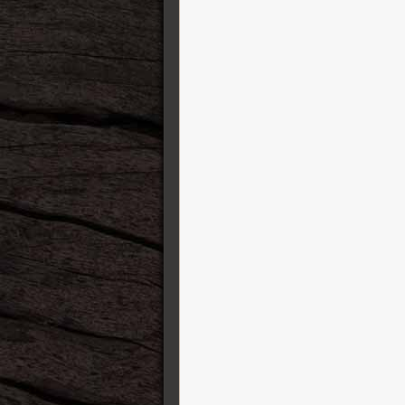
Schecter
Schertler
Shabat Guitars
Sho-Bud Pedal Steel Guitars
Shure
Sic Boxes
Silver Coin Straps
Squier
SSL Solid State Logic
Sterling by Music Man
String Swing
Strymon
Suhr Guitars
Sully Guitars
Super-Vee
Sustainiac
T-REX
Taylor Guitares
TC Electronic