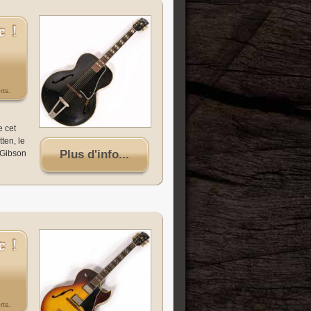
rts.
e cet
ten, le
Plus d'info...
e Gibson
rts.