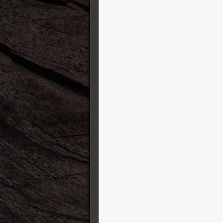
Tech 21
Tokai Guitars
Travaux et fermeture
Truetone
Tung Sol
Two Notes
Victory Amplification
Vigier
Visual Sound
Vovox
Vox
Warrior Guitars
William King
Xotic Effects
Yamaha Guitars
ZOOM
Zuta Group