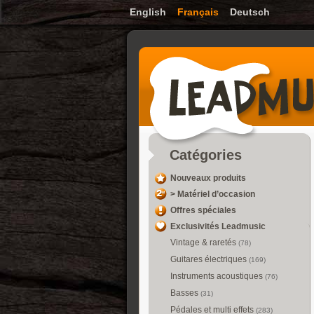
English
Français
Deutsch
Catégories
Nouveaux produits
>
Matériel d’occasion
Offres spéciales
Exclusivités Leadmusic
Vintage & raretés
(78)
Guitares électriques
(169)
Instruments acoustiques
(76)
Basses
(31)
Pédales et multi effets
(283)