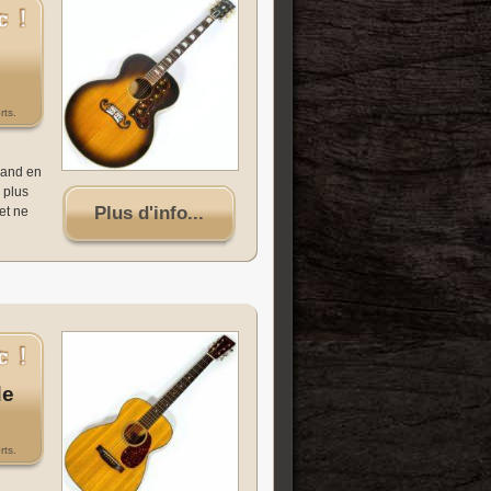
rts.
uand en
 plus
Plus d'info...
et ne
de
rts.