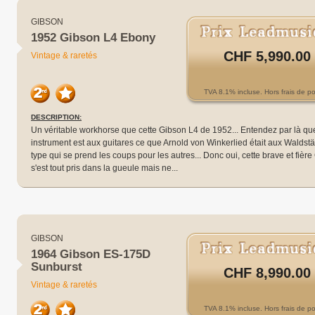
GIBSON
1952 Gibson L4 Ebony
CHF 5,990.00
Vintage & raretés
TVA 8.1% incluse. Hors frais de po
DESCRIPTION:
Un véritable workhorse que cette Gibson L4 de 1952... Entendez par là qu
instrument est aux guitares ce que Arnold von Winkerlied était aux Waldstät
type qui se prend les coups pour les autres... Donc oui, cette brave et fièr
s'est tout pris dans la gueule mais ne...
GIBSON
1964 Gibson ES-175D
Sunburst
CHF 8,990.00
Vintage & raretés
TVA 8.1% incluse. Hors frais de po