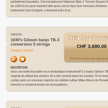
parfaitement jouables. Cet exceptionnel National Style 1 Tricone Square 
de 1929 et on peut vraiment dire qu'on est en face d'un morceau d'histoire.
instrument, tout d’origine, a traversé près d’un...
GIBSON
1930’s Gibson banjo TB-3
conversion 5 strings
CHF 3,690.00
Vintage & raretés
TVA 8.1% incluse. Hors frais de po
DESCRIPTION:
Voici une belle trouvaille et un fantastique instrument!! Ce banjo Gibson T
original du début des années 30 a été converti dans les années 70 en ban
cordes avec un nouveau manche du célèbre luthier Mike Allison de Provid
manche a conservé toutes les incrustations...