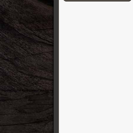
Cordial
D’Addario
Darkglass Electronics
DB-11 Decibel Eleven
DR Strings
DS Custom Audio Electronics
DSM & Humboldt Electronics
Duesenberg
EBow
Eich Amplification
Electro-Harmonix
Elixir
Elmwood
Empress
Epiphone
Ernie Ball
ESP Guitars
EVH
Fender Guitares