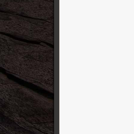
Jetslide Guitar Slides
K&K Sound
Karol Guitars
Kauffmann Guitars
Kemper Amps
Kernom
König&Meyer ( K&M )
Lehle
Leho Ukulele
Line6
Lowden
Manson Guitar Works
Markbass
Martin Guitars
Maurice Dupont
MeloDuende Guitars
MI Audio Effects
Mission Engineering
MJT Aged Guitars