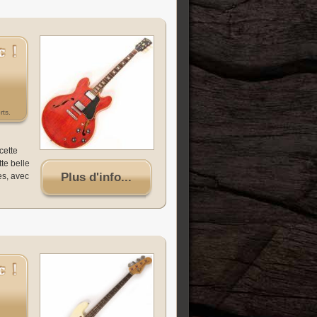
rts.
cette
te belle
Plus d'info...
es, avec