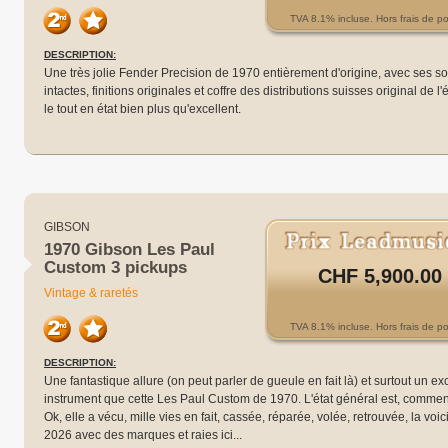
TVA 8.1% incluse. Hors frais de po
DESCRIPTION:
Une très jolie Fender Precision de 1970 entièrement d'origine, avec ses s
intactes, finitions originales et coffre des distributions suisses original de l
le tout en état bien plus qu'excellent.
GIBSON
1970 Gibson Les Paul
Custom 3 pickups
CHF 5,900.00
Vintage & raretés
TVA 8.1% incluse. Hors frais de po
DESCRIPTION:
Une fantastique allure (on peut parler de gueule en fait là) et surtout un ex
instrument que cette Les Paul Custom de 1970. L'état général est, comment 
Ok, elle a vécu, mille vies en fait, cassée, réparée, volée, retrouvée, la voic
2026 avec des marques et raies ici...