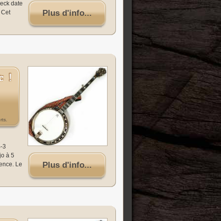
Neck date
Plus d'info...
 Cet
rts.
B-3
jo à 5
Plus d'info...
ence. Le