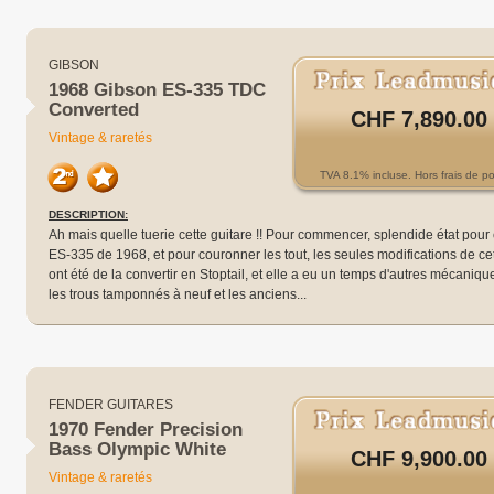
GIBSON
1968 Gibson ES-335 TDC
Converted
CHF 7,890.00
Vintage & raretés
TVA 8.1% incluse. Hors frais de po
DESCRIPTION:
Ah mais quelle tuerie cette guitare !! Pour commencer, splendide état pour 
ES-335 de 1968, et pour couronner les tout, les seules modifications de cet
ont été de la convertir en Stoptail, et elle a eu un temps d'autres mécaniqu
les trous tamponnés à neuf et les anciens...
FENDER GUITARES
1970 Fender Precision
Bass Olympic White
CHF 9,900.00
Vintage & raretés