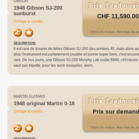
GIBSON
1948 Gibson SJ-200
sunburst
CHF 11,590.00
Vintage & raretés
TVA 8.1% incluse. Hors frais de po
DESCRIPTION:
Il est rare de trouver de telles Gibson SJ-200 des années 40, mais alors q
plus l'instrument est parfaitement jouable et sonne super bien, c'est encore
rare. De nos jours, une Gibson SJ-200 Murphy Lab coûte 8990.-chf neuve 
vaut pas tripette, pour les avoir essayées, alors...
MARTIN GUITARS
1948 original Martin 0-18
Prix sur deman
Vintage & raretés
TVA 8.1% incluse. Hors frais de po
DESCRIPTION: