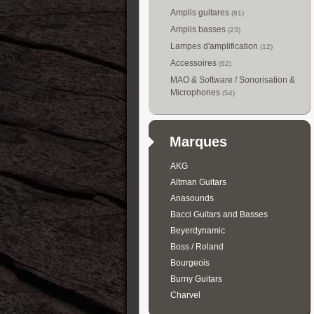
Amplis guitares
(81)
Amplis basses
(23)
Lampes d'amplification
(12)
Accessoires
(62)
MAO & Software / Sonorisation &
Microphones
(54)
Marques
AKG
Altman Guitars
Anasounds
Bacci Guitars and Basses
Beyerdynamic
Boss / Roland
Bourgeois
Burny Guitars
Charvel
Collings