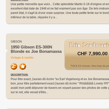
Une petite merveille que voici... Cette splendide Martin 0-18 d'origine et en
excellent état date de 1948 et ne fait vraiment pas son âge. De tels instru
pareil état, il s'agit là d'une vraie surprise. Une toute petite fente sur le bord
inférieur de la table, réparée il y a...
GIBSON
1950 Gibson ES-300N
Blonde ex Joe Bonamassa
CHF 7,990.00
Vintage & raretés
TVA 8.1% incluse. Hors frais de po
DESCRIPTION:
Pour être exact, j'aurais dû écrire "ex Earl Vogelsong et ex Joe Bonamassa"
bon, pour être parfaitement exact j'aurais dû écrire " Rhââââââ Lovely !!!!!!"
avalé mon petit déjeuner de travers en voyant passer des photos de cette 
sur le net, elle venait d'être...