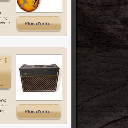
n
eling
Plus d'info...
nts. La
rts.
 VOX
aré en
Plus d'info...
in,