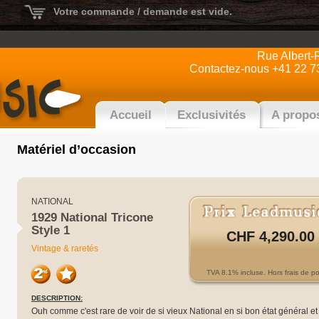
Votre commande / demande est vide.
Rue Albert-
Contactez-nous +41 22 7
Accueil
Exclusivités
A propo
Matériel d’occasion
NATIONAL
1929 National Tricone
Style 1
CHF 4,290.00
Vintage & raretés
TVA 8.1% incluse. Hors frais de po
DESCRIPTION:
Ouh comme c'est rare de voir de si vieux National en si bon état général et