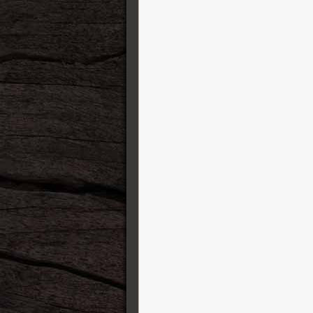
Finger Ease
George L’s cables
GFI System
Gibson
GigRig
Gletty Guitars
GR Bass Amplification
Gretsch Guitars
Greuter Pedals
Gruv Gear
Harvest
HeadRush FX
Henriksen Amplifiers
Heritage Guitars
Ibanez
IK Multimedia
ISP Technologies
Jackson
Jacques Stompboxes
Jam Pedals