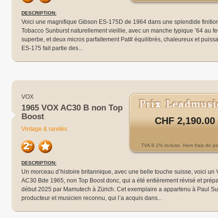
DESCRIPTION:
Voici une magnifique Gibson ES-175D de 1964 dans une splendide finitio
Tobacco Sunburst naturellement vieillie, avec un manche typique ’64 au fe
superbe, et deux micros parfaitement Pat# équilibrés, chaleureux et puissa
ES-175 fait partie des...
VOX
1965 VOX AC30 B non Top
Boost
CHF 2,190.00
Vintage & raretés
TVA 8.1% incluse. Hors frais de po
DESCRIPTION:
Un morceau d’histoire britannique, avec une belle touche suisse, voici un
AC30 Bde 1965, non Top Boost donc, qui a été entièrement révisé et prép
début 2025 par Mamutech à Zürich. Cet exemplaire a appartenu à Paul Sut
producteur et musicien reconnu, qui l’a acquis dans...