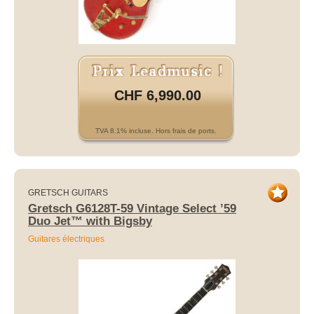
CHF 6,990.00
TVA 8.1% incluse. Hors frais de ports.
GRETSCH GUITARS
Gretsch G6128T-59 Vintage Select ’59
Duo Jet™ with Bigsby
Guitares électriques