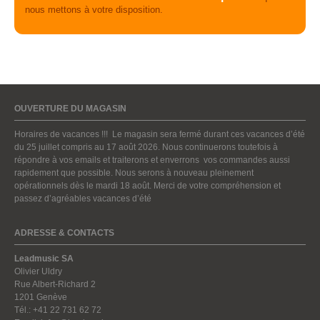
nous mettons à votre disposition.
OUVERTURE DU MAGASIN
Horaires de vacances !!! Le magasin sera fermé durant ces vacances d’été
du 25 juillet compris au 17 août 2026. Nous continuerons toutefois à
répondre à vos emails et traiterons et enverrons vos commandes aussi
rapidement que possible. Nous serons à nouveau pleinement
opérationnels dès le mardi 18 août. Merci de votre compréhension et
passez d’agréables vacances d’été
ADRESSE & CONTACTS
Leadmusic SA
Olivier Uldry
Rue Albert-Richard 2
1201 Genève
Tél.: +41 22 731 62 72