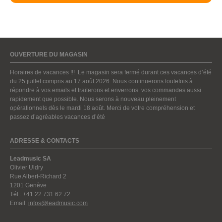
OUVERTURE DU MAGASIN
Horaires de vacances !!! Le magasin sera fermé durant ces vacances d’été
du 25 juillet compris au 17 août 2026. Nous continuerons toutefois à
répondre à vos emails et traiterons et enverrons vos commandes aussi
rapidement que possible. Nous serons à nouveau pleinement
opérationnels dès le mardi 18 août. Merci de votre compréhension et
passez d’agréables vacances d’été
ADRESSE & CONTACTS
Leadmusic SA
Olivier Uldry
Rue Albert-Richard 2
1201 Genève
Tél.: +41 22 731 62 72
Email:
infos@leadmusic.com