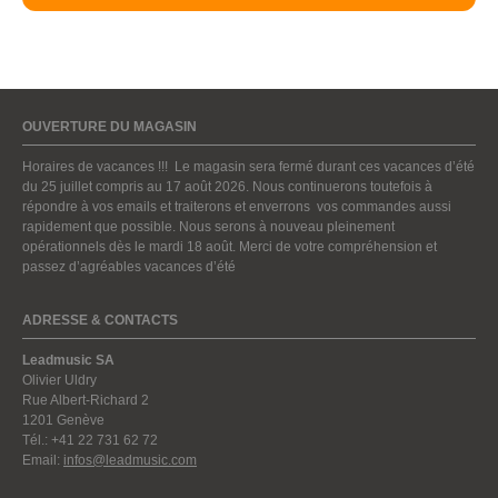
OUVERTURE DU MAGASIN
Horaires de vacances !!! Le magasin sera fermé durant ces vacances d’été
du 25 juillet compris au 17 août 2026. Nous continuerons toutefois à
répondre à vos emails et traiterons et enverrons vos commandes aussi
rapidement que possible. Nous serons à nouveau pleinement
opérationnels dès le mardi 18 août. Merci de votre compréhension et
passez d’agréables vacances d’été
ADRESSE & CONTACTS
Leadmusic SA
Olivier Uldry
Rue Albert-Richard 2
1201 Genève
Tél.: +41 22 731 62 72
Email:
infos@leadmusic.com