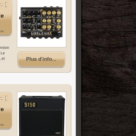
de
rts.
ersion
. Le
Plus d'info...
 et
de
rts.