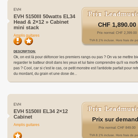
EVH
EVH 5150III 50watts EL34
Head & 2×12 » Cabinet
CHF 1,890.00
mini stack
Prix normal: CHF 2,399.00
Amplis guitares
TVA 8.1% incluse. Hors frais de po
DESCRIPTION:
Ok, on est là pour défoncer les premiers rangs ou pas ? On va se mettre bi
regarder le batteur droit dans les yeux et lui faire comprendre qu'il va morf
pas ? Cool, car si c'est le cas, ce petit monstre est l'antidote parfait pour re
du mordant, du grain et une dose de...
EVH
EVH 5150III EL34 2×12
Cabinet
Prix sur deman
Amplis guitares
Prix normal: CHF 849.00
TVA 8.1% incluse. Hors frais de po