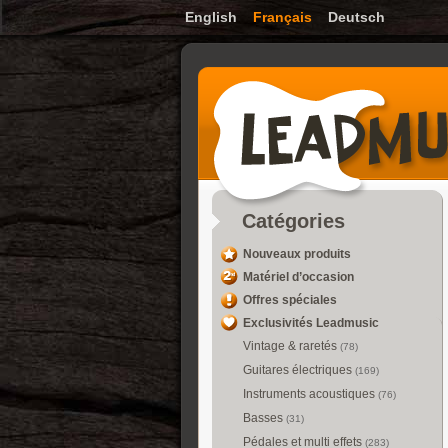
English
Français
Deutsch
Catégories
Nouveaux produits
Matériel d’occasion
Offres spéciales
Exclusivités Leadmusic
Vintage & raretés
(78)
Guitares électriques
(169)
Instruments acoustiques
(76)
Basses
(31)
Pédales et multi effets
(283)