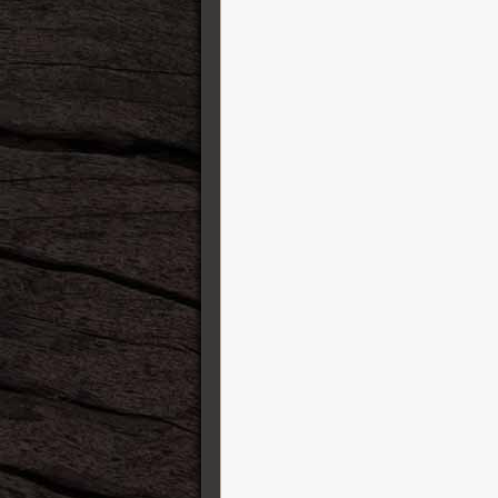
Schecter
Schertler
Shabat Guitars
Sho-Bud Pedal Steel Guitars
Shure
Sic Boxes
Silver Coin Straps
Squier
SSL Solid State Logic
Sterling by Music Man
String Swing
Strymon
Suhr Guitars
Sully Guitars
Super-Vee
Sustainiac
T-REX
Taylor Guitares
TC Electronic