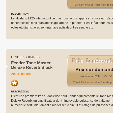
TVA 8.1% incluse. Hors frais de po
DESCRIPTION:
Le Mustang LT25 intègre tout ce que nous avons appris en concevant dep
décennies les meilleurs amplis guitare de la planète. Il est idéal pour les 
et les étudiants, avec son interface utilisateur très simple et...
FENDER GUITARES
Fender Tone Master
Deluxe Reverb Black
Prix sur deman
Amplis guitares
Prix normal: CHF 1,250.00
TVA 8.1% incluse. Hors frais de po
DESCRIPTION:
C’est une première très audacieuse pour Fender qui présente le Tone Mas
Deluxe Reverb, un amplificateur dont l’incroyable puissance de traitement
numérique sert uniquement à modéliser le circuit et l’étage de puissance d