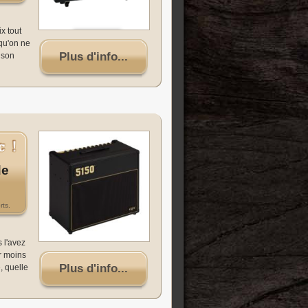
x tout
 qu'on ne
Plus d'info...
u son
de
rts.
 l'avez
r moins
Plus d'info...
, quelle