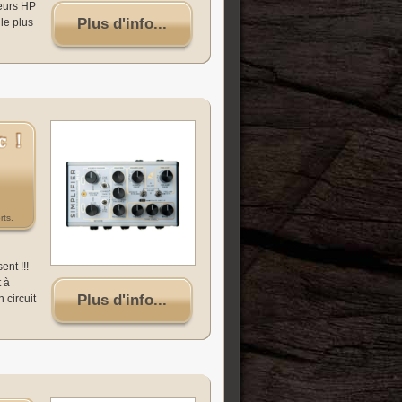
teurs HP
Plus d'info...
le plus
rts.
nt !!!
 à
Plus d'info...
 circuit