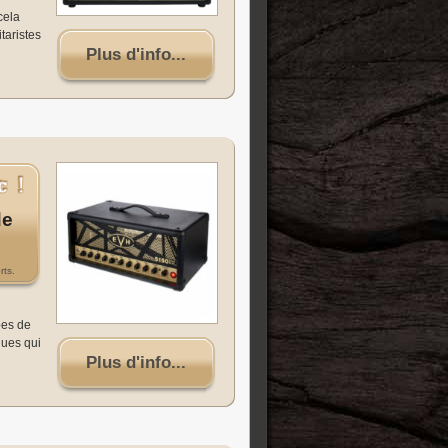
cela
taristes
Plus d'info...
de
rts.
pes de
ques qui
Plus d'info...