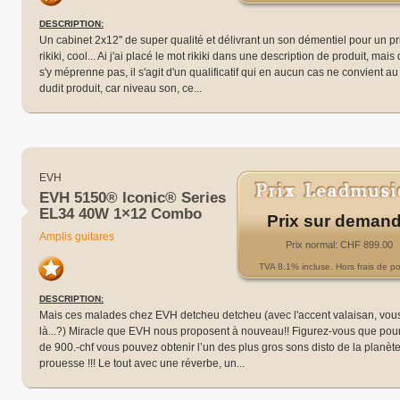
DESCRIPTION:
Un cabinet 2x12'' de super qualité et délivrant un son démentiel pour un pri
rikiki, cool... Ai j'ai placé le mot rikiki dans une description de produit, mais
s'y méprenne pas, il s'agit d'un qualificatif qui en aucun cas ne convient a
dudit produit, car niveau son, ce...
EVH
EVH 5150® Iconic® Series
EL34 40W 1×12 Combo
Prix sur deman
Amplis guitares
Prix normal: CHF 899.00
TVA 8.1% incluse. Hors frais de po
DESCRIPTION:
Mais ces malades chez EVH detcheu detcheu (avec l'accent valaisan, vous
là...?) Miracle que EVH nous proposent à nouveau!! Figurez-vous que pou
de 900.-chf vous pouvez obtenir l’un des plus gros sons disto de la planète
prouesse !!! Le tout avec une réverbe, un...