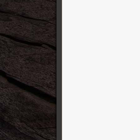
Jetslide Guitar Slides
K&K Sound
Karol Guitars
Kauffmann Guitars
Kemper Amps
Kernom
König&Meyer ( K&M )
Lehle
Leho Ukulele
Line6
Lowden
Manson Guitar Works
Markbass
Martin Guitars
Maurice Dupont
MeloDuende Guitars
MI Audio Effects
Mission Engineering
MJT Aged Guitars