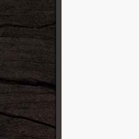
Finger Ease
George L’s cables
GFI System
Gibson
GigRig
Gletty Guitars
GR Bass Amplification
Gretsch Guitars
Greuter Pedals
Gruv Gear
Harvest
HeadRush FX
Henriksen Amplifiers
Heritage Guitars
Ibanez
IK Multimedia
ISP Technologies
Jackson
Jacques Stompboxes
Jam Pedals