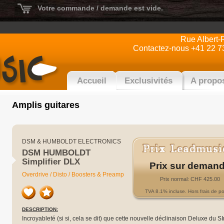
Votre commande / demande est vide.
Rue Albert-
Contactez-nous +41 22 7
Accueil
Exclusivités
A propo
Amplis guitares
DSM & HUMBOLDT ELECTRONICS
DSM HUMBOLDT
Simplifier DLX
Prix sur deman
Overdrive / Disto / Boosters & Preamp
Prix normal: CHF 425.00
TVA 8.1% incluse. Hors frais de po
DESCRIPTION:
Incroyableté (si si, cela se dit) que cette nouvelle déclinaison Deluxe du SIm