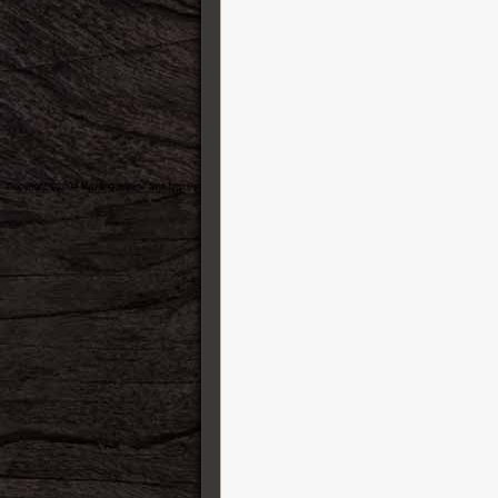
Modtone Effects
Mono case
Mullard
MXR
Nacho Guitars
National
Neural DSP
Oasis
Ormsby
Pedal Pawn
Peterson Tuners
Pre-War guitars
Preston Thompson Guitars
PRS Guitars
Radial
Raven Straps
Reh Guitars
RMC
Ruokangas Guitars
Santa Cruz