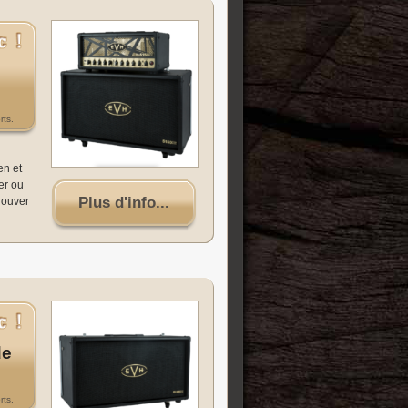
rts.
en et
ler ou
Plus d'info...
trouver
de
rts.