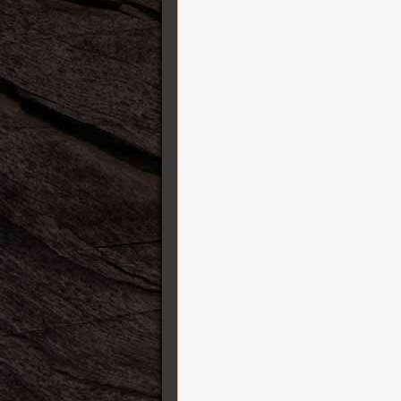
Tech 21
Tokai Guitars
Travaux et fermeture
Truetone
Tung Sol
Two Notes
Victory Amplification
Vigier
Visual Sound
Vovox
Vox
Warrior Guitars
William King
Xotic Effects
Yamaha Guitars
ZOOM
Zuta Group