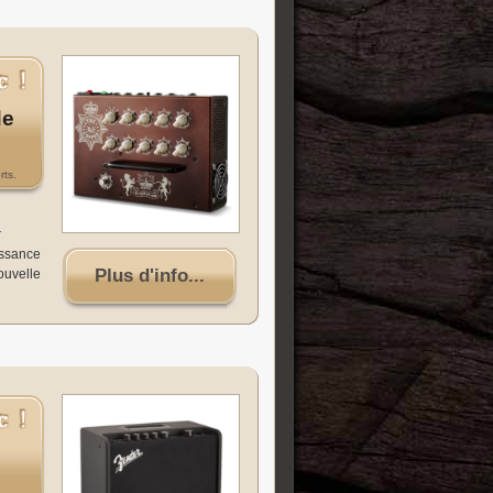
de
rts.
r
issance
Plus d'info...
ouvelle