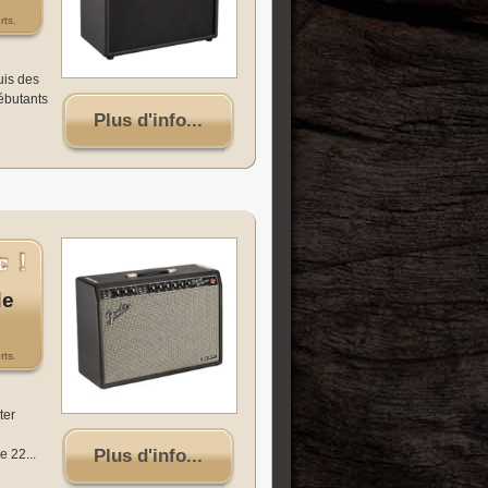
rts.
uis des
débutants
Plus d'info...
de
rts.
ter
Plus d'info...
e 22...