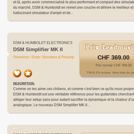
et là, après avoir commercialisé le plus performant et compact des simula
du marché, DSM & Humboldt en remet une couche et délivre le meilleur et 
hallucinant simulateur d'ampli et de...
DSM & HUMBOLDT ELECTRONICS
DSM Simplifier MK II
CHF 369.00
Overdrive / Disto / Boosters & Preamp
Prix normal: CHF 399.00
TVA 8.1% incluse. Hors frais de po
DESCRIPTION:
Comme on les aime ces chiliens, et comme c'est bien ce qu'ils nous propose
DSM & Humboldt est une véritable référence pour les guitaristes cherchant
alléger leur setup sans pour autant sacrifier la dynamique et la chaleur d’un
analogique. Le nouveau DSM Simplifier MK II...