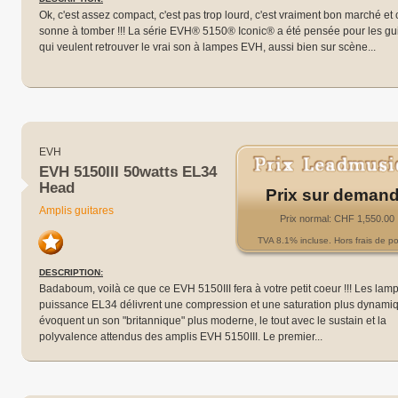
Ok, c'est assez compact, c'est pas trop lourd, c'est vraiment bon marché et 
sonne à tomber !!! La série EVH® 5150® Iconic® a été pensée pour les gui
qui veulent retrouver le vrai son à lampes EVH, aussi bien sur scène...
EVH
EVH 5150III 50watts EL34
Head
Prix sur deman
Amplis guitares
Prix normal: CHF 1,550.00
TVA 8.1% incluse. Hors frais de po
DESCRIPTION:
Badaboum, voilà ce que ce EVH 5150III fera à votre petit coeur !!! Les lam
puissance EL34 délivrent une compression et une saturation plus dynami
évoquent un son "britannique" plus moderne, le tout avec le sustain et la
polyvalence attendus des amplis EVH 5150III. Le premier...