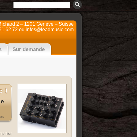
Richard 2 – 1201 Genève – Suisse
31 62 72 ou
infos@leadmusic.com
s
Sur demande
de
rts.
plifier,