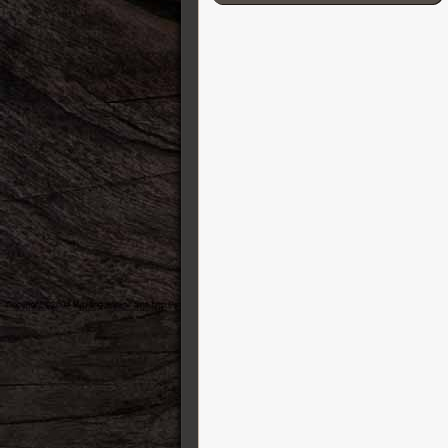
Cordial
D’Addario
Darkglass Electronics
DB-11 Decibel Eleven
DR Strings
DS Custom Audio Electronics
DSM & Humboldt Electronics
Duesenberg
EBow
Eich Amplification
Electro-Harmonix
Elixir
Elmwood
Empress
Epiphone
Ernie Ball
ESP Guitars
EVH
Fender Guitares