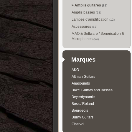
>
Amplis guitares
(81)
Amplis basses
(23)
Lampes d'amplification
(12)
Accessoires
(62)
MAO & Software / Sonorisation &
Microphones
(54)
Marques
AKG
Altman Guitars
Anasounds
Bacci Guitars and Basses
Beyerdynamic
Boss / Roland
Bourgeois
Burny Guitars
Charvel
Collings