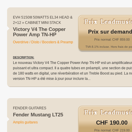
EVH 5150III 50WATTS EL34 HEAD &
2×12 » CABINET MINI STACK
Victory V4 The Copper
Prix sur deman
Power Amp TN-HP
Prix normal: CHF 859.00
Overdrive / Disto / Boosters & Preamp
TVA 8.1% incluse. Hors frais de po
DESCRIPTION:
Le nouveau Victory V4 The Copper Power Amp TN-HP est un amplificateu
puissant et ultra compact. Il a quatre tubes en préampli, une section de pu
de 180 watts en digital, une réverbération et un Treble Boost au pied. La n
version TN-HP a été mise à jour pour inclure la...
FENDER GUITARES
Fender Mustang LT25
CHF 190.00
Amplis guitares
Prix normal: CHF 219.00