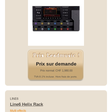
Prix sur demande
Prix normal: CHF 1,980.00
TVA 8.1% incluse. Hors frais de ports.
LINE6
Line6 Helix Rack
Multi effects