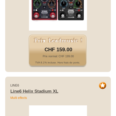
CHF 159.00
Prix normal: CHF 199.00
TVA 8.1% incluse. Hors frais de ports.
LINE6
Line6 Helix Stadium XL
Multi effects