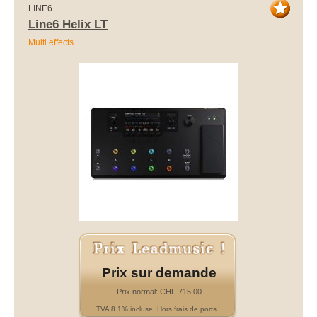
LINE6
Line6 Helix LT
Multi effects
Prix sur demande
Prix normal: CHF 715.00
TVA 8.1% incluse. Hors frais de ports.