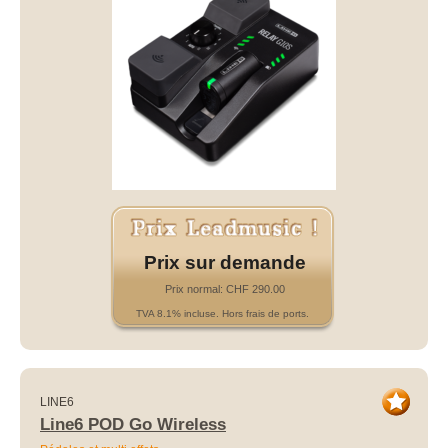
Prix sur demande
Prix normal: CHF 290.00
TVA 8.1% incluse. Hors frais de ports.
LINE6
Line6 POD Go Wireless