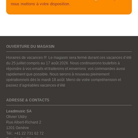
nous mettons à votre disposition.
OUVERTURE DU MAGASIN
Horaires de vacances !!! Le magasin sera fermé durant ces vacances d’été
du 25 juillet compris au 17 août 2026. Nous continuerons toutefois à
répondre à vos emails et traiterons et enverrons vos commandes aussi
rapidement que possible. Nous serons à nouveau pleinement
opérationnels dès le mardi 18 août. Merci de votre compréhension et
passez d’agréables vacances d’été
ADRESSE & CONTACTS
Leadmusic SA
Olivier Uldry
Rue Albert-Richard 2
1201 Genève
Tél.: +41 22 731 62 72