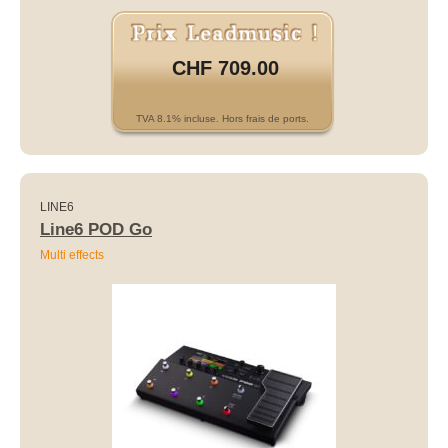
CHF 709.00
TVA 8.1% incluse. Hors frais de ports.
LINE6
Line6 POD Go
Multi effects