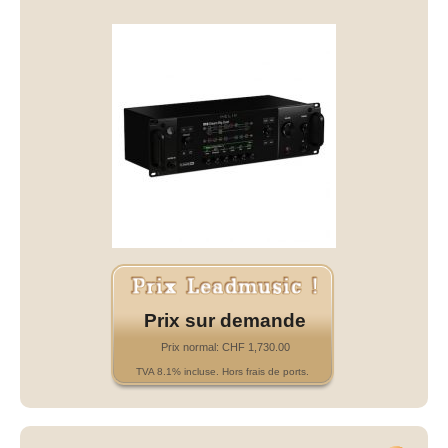
Prix sur demande
Prix normal: CHF 1,730.00
TVA 8.1% incluse. Hors frais de ports.