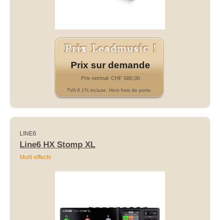
Prix sur demande
Prix normal: CHF 580.00
TVA 8.1% incluse. Hors frais de ports.
LINE6
Line6 HX Stomp XL
Multi effects