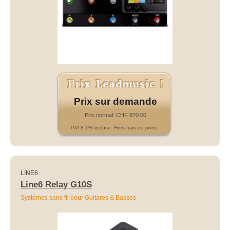
Prix sur demande
Prix normal: CHF 870.00
TVA 8.1% incluse. Hors frais de ports.
LINE6
Line6 Relay G10S
Systèmes sans fil pour Guitares & Basses