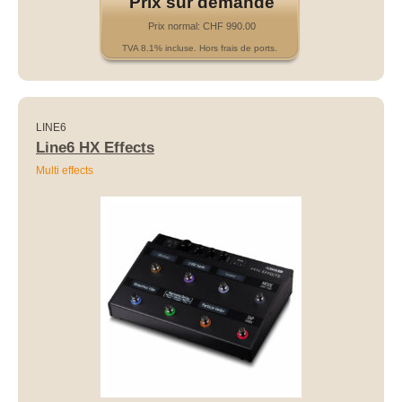
Prix sur demande
Prix normal: CHF 990.00
TVA 8.1% incluse. Hors frais de ports.
LINE6
Line6 HX Effects
Multi effects