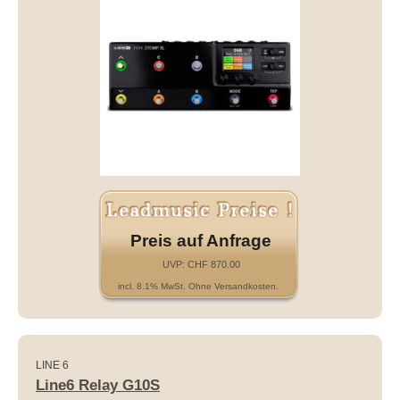
Preis auf Anfrage
UVP: CHF 870.00
incl. 8.1% MwSt. Ohne Versandkosten.
LINE 6
Line6 Relay G10S