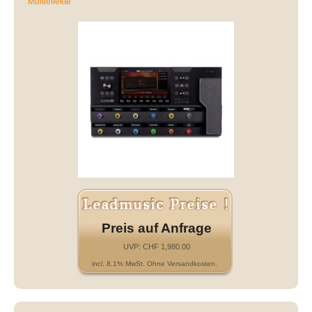
Multieffekte
Preis auf Anfrage
UVP: CHF 1,980.00
incl. 8.1% MwSt. Ohne Versandkosten.