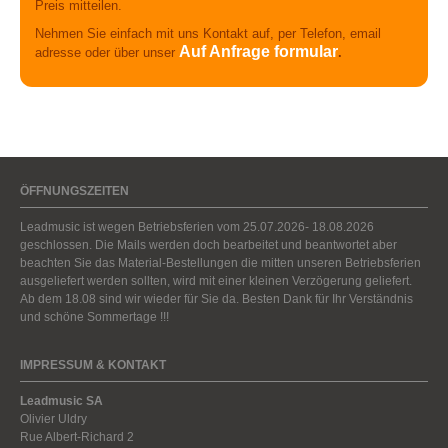
Preis mitteilen.
Nehmen Sie einfach mit uns Kontakt auf, per Telefon, email
Auf Anfrage formular
adresse oder über unser
.
ÖFFNUNGSZEITEN
Leadmusic ist wegen Betriebsferien vom 25.07.2026- 18.08.2026
geschlossen. Die Mails werden doch bearbeitet und beantwortet aber
beachten Sie das Material-Bestellungen die mitten unseren Betriebsferien
ausgeliefert werden sollten, wird mit einer kleinen Verzögerung geliefert.
Ab dem 18.08 sind wir wieder für Sie da. Besten Dank für Ihr Verständnis
und schöne Sommertage !!!
IMPRESSUM & KONTAKT
Leadmusic SA
Olivier Uldry
Rue Albert-Richard 2