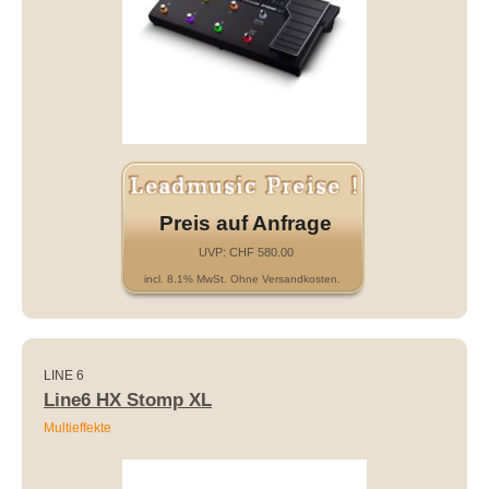
Preis auf Anfrage
UVP: CHF 580.00
incl. 8.1% MwSt. Ohne Versandkosten.
LINE 6
Line6 HX Stomp XL
Multieffekte