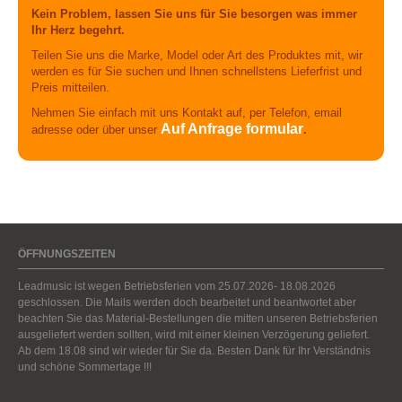
Kein Problem, lassen Sie uns für Sie besorgen was immer
Ihr Herz begehrt.
Teilen Sie uns die Marke, Model oder Art des Produktes mit, wir
werden es für Sie suchen und Ihnen schnellstens Lieferfrist und
Preis mitteilen.
Nehmen Sie einfach mit uns Kontakt auf, per Telefon, email
Auf Anfrage formular
adresse oder über unser
.
ÖFFNUNGSZEITEN
Leadmusic ist wegen Betriebsferien vom 25.07.2026- 18.08.2026
geschlossen. Die Mails werden doch bearbeitet und beantwortet aber
beachten Sie das Material-Bestellungen die mitten unseren Betriebsferien
ausgeliefert werden sollten, wird mit einer kleinen Verzögerung geliefert.
Ab dem 18.08 sind wir wieder für Sie da. Besten Dank für Ihr Verständnis
und schöne Sommertage !!!