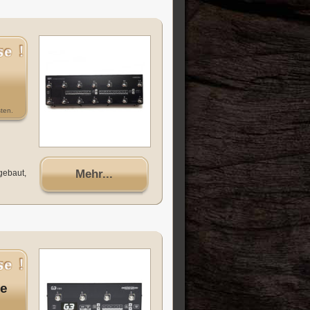
ten.
Mehr...
gebaut,
ge