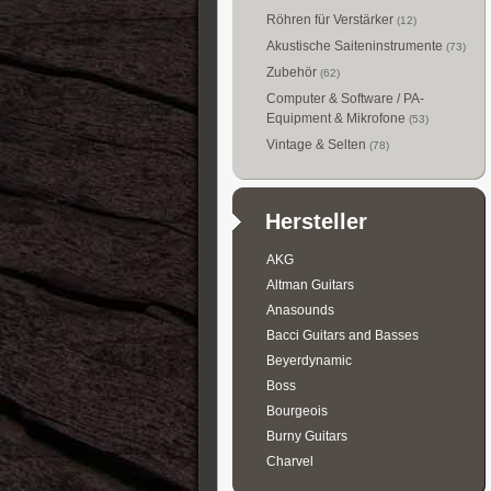
Röhren für Verstärker
(12)
Akustische Saiteninstrumente
(73)
Zubehör
(62)
Computer & Software / PA-
Equipment & Mikrofone
(53)
Vintage & Selten
(78)
Hersteller
AKG
Altman Guitars
Anasounds
Bacci Guitars and Basses
Beyerdynamic
Boss
Bourgeois
Burny Guitars
Charvel
Collings