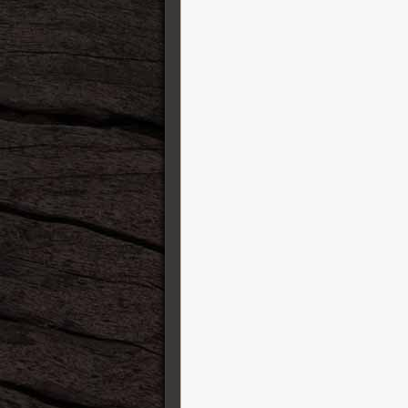
Shabat Guitars
Sho Bud Guitars
Shure
Silver Coin Straps
Squier
SSL Solid State Logic
Sterling by Music Man
String Swing
Strymon
Suhr Guitars
Sully Guitars
Super-Vee
Sustainiac
T-REX
Taylor Gitarren
TC Electronic
Tech 21
Travaux et fermeture
Truetone