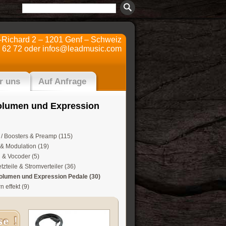
t-Richard 2 – 1201 Genf – Schweiz
 62 72 oder
infos@leadmusic.com
r uns
Auf Anfrage
olumen und Expression
o / Boosters & Preamp (115)
 & Modulation (19)
 & Vocoder (5)
tzteile & Stromverteiler (36)
olumen und Expression Pedale (30)
 effekt (9)