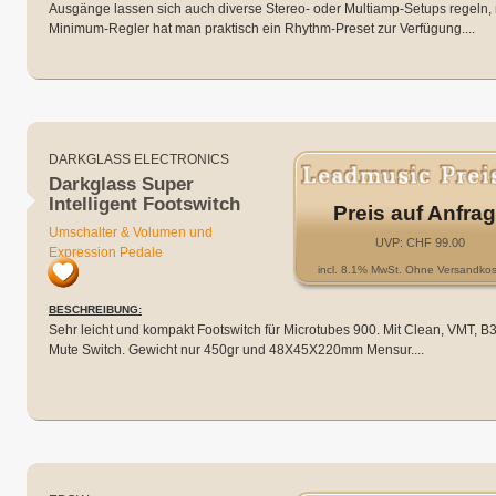
Ausgänge lassen sich auch diverse Stereo- oder Multiamp-Setups regeln,
Minimum-Regler hat man praktisch ein Rhythm-Preset zur Verfügung....
DARKGLASS ELECTRONICS
Darkglass Super
Intelligent Footswitch
Preis auf Anfra
Umschalter & Volumen und
UVP: CHF 99.00
Expression Pedale
incl. 8.1% MwSt. Ohne Versandkos
BESCHREIBUNG:
Sehr leicht und kompakt Footswitch für Microtubes 900. Mit Clean, VMT, B
Mute Switch. Gewicht nur 450gr und 48X45X220mm Mensur....