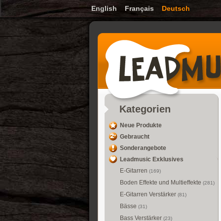
English
Français
Deutsch
Kategorien
Neue Produkte
Gebraucht
Sonderangebote
Leadmusic Exklusives
E-Gitarren
(169)
Boden Effekte und Multieffekte
(281)
E-Gitarren Verstärker
(81)
Bässe
(31)
Bass Verstärker
(23)