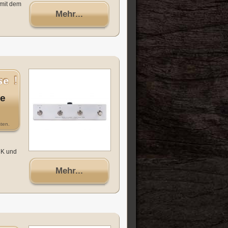
 mit dem
Mehr...
ge
ten.
3K und
Mehr...