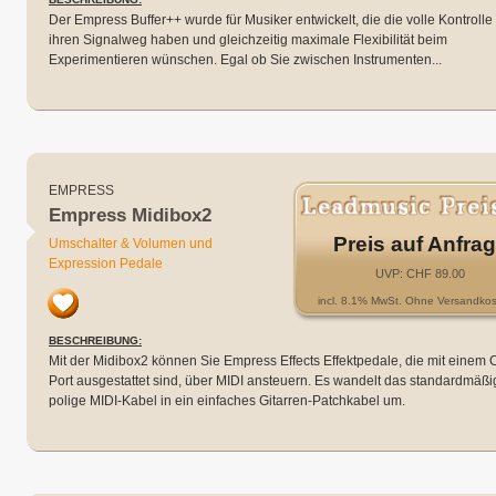
Der Empress Buffer++ wurde für Musiker entwickelt, die die volle Kontrolle
ihren Signalweg haben und gleichzeitig maximale Flexibilität beim
Experimentieren wünschen. Egal ob Sie zwischen Instrumenten...
EMPRESS
Empress Midibox2
Preis auf Anfra
Umschalter & Volumen und
Expression Pedale
UVP: CHF 89.00
incl. 8.1% MwSt. Ohne Versandkos
BESCHREIBUNG:
Mit der Midibox2 können Sie Empress Effects Effektpedale, die mit einem 
Port ausgestattet sind, über MIDI ansteuern. Es wandelt das standardmäßi
polige MIDI-Kabel in ein einfaches Gitarren-Patchkabel um.