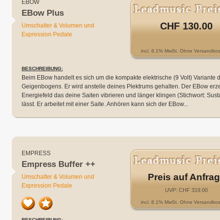
EBOW
EBow Plus
CHF 130.00
Umschalter & Volumen und
Expression Pedale
incl. 8.1% MwSt. Ohne Versandkos
BESCHREIBUNG:
Beim EBow handelt es sich um die kompakte elektrische (9 Volt) Variante 
Geigenbogens. Er wird anstelle deines Plektrums gehalten. Der EBow erz
Energiefeld das deine Saiten vibrieren und länger klingen (Stichwort: Sust
lässt. Er arbeitet mit einer Saite. Anhören kann sich der EBow...
EMPRESS
Empress Buffer ++
Preis auf Anfra
Umschalter & Volumen und
Expression Pedale
UVP: CHF 319.00
incl. 8.1% MwSt. Ohne Versandkos
BESCHREIBUNG: