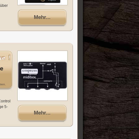
 über
Mehr...
ge
ten.
Control
ge 5-
Mehr...