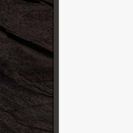
Tung Sol
Two Notes
Victory Amplification
Vigier
Visual Sound
Vovox
Vox
Warrior Guitars
William King
Xotic Effects
Yamaha Guitars
ZOOM
Zuta Group