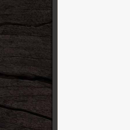
Finger Ease
George L’s cables
GFI System
Gibson
GigRig
GR Bass Amplification
Gretsch Guitars
Greuter Pedals
Gruvgear
Harvest
HeadRush FX
Henriksen Amplifiers
Heritage Guitars
Ibanez
IK Multimedia
ISP Technologies
Jackson
Jacques Stompboxes
Jam Pedals
Jetslide Guitar Slides