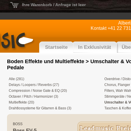
Ihre Warenkorb / Anfrage ist leer
Alber
Kontakt +41 22 731
Startseite
In Exklusivität
Übe
Boden Effekte und Multieffekte
> Umschalter & V
Pedale
Alle (281)
Overdrive / Dist
Delays / Loopers / Reverbs (27)
Chorus, Flanger
Compression / Noise Gate & EQ (20)
Filters, Wah Wah
Octaver / Pitch / Harmonizer (3)
Stimmgeräte / Ne
Multieffekte (20)
Umschalter & V
Drahtlossysteme für Gitarren & Bass (3)
Taschen & Koffern
BOSS
Boss EV-5