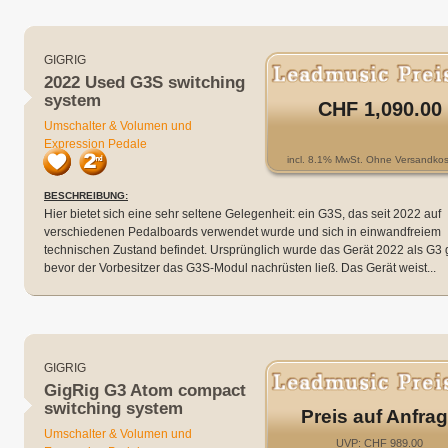
GIGRIG
2022 Used G3S switching
system
CHF 1,090.00
Umschalter & Volumen und
Expression Pedale
incl. 8.1% MwSt. Ohne Versandkos
BESCHREIBUNG:
Hier bietet sich eine sehr seltene Gelegenheit: ein G3S, das seit 2022 auf
verschiedenen Pedalboards verwendet wurde und sich in einwandfreiem
technischen Zustand befindet. Ursprünglich wurde das Gerät 2022 als G3 
bevor der Vorbesitzer das G3S-Modul nachrüsten ließ. Das Gerät weist...
GIGRIG
GigRig G3 Atom compact
switching system
Preis auf Anfra
Umschalter & Volumen und
UVP: CHF 989.00