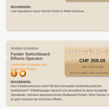
BESCHREIBUNG:
Low Impedance mono Volume Pedal im Metal Gehäuse.......
FENDER GITARREN
Fender Switchboard
Effects Operator
CHF 359.00
Umschalter & Volumen und
UVP: CHF 475.00
Expression Pedale
incl. 8.1% MwSt. Ohne Versandkos
BESCHREIBUNG:
Dein Pedalboard kann mehr! Mit dem kompakten bedienfreundlichen
Switchboard™ Effektmanager steuerst und verwaltest du deine komplette
Signalkette, inklusive abgespeicherten Multipedal-Presets. Beim Spielen s
du ganz bequem die einzelnen Effekte...