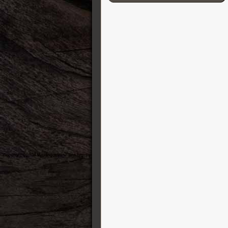
Cordial
D’Addario
Darkglass Electronics
DB-11 Decibel Eleven
DR Strings
DS Custom Audio Electronics
DSM & Humboldt Electronics
Duesenberg
EBow
Eich Amplification
Electro-Harmonix
Elixir
Elmwood
Empress
Epiphone
Ernie Ball
ESP Guitars
EVH
Fender Gitarren