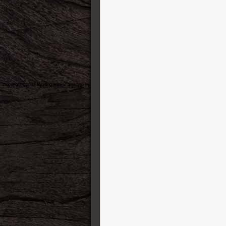
Mullard
MXR
Nacho Guitars
National
Neural DSP
Oasis
Ormsby
Pedal Pawn
Peterson Tuners
Pre-War Guitars
Preston Thompson Guitars
PRS Guitars
Radial
Raven Straps
Reh Guitars
RMC
Ruokangas Guitars
Santa Cruz
Schecter
Schertler