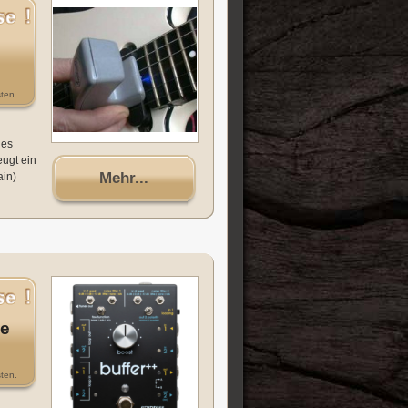
ten.
des
eugt ein
Mehr...
ain)
ge
ten.