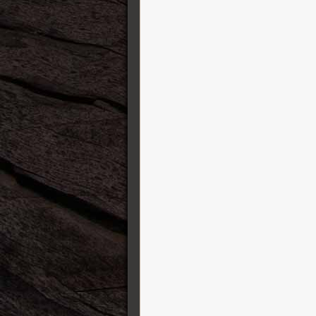
K&K Sound
Karol Guitars
Kauffmann Guitars
Kemper Amps
Kernom
König&Meyer ( K&M )
Lehle
Leho Ukulele
Line 6
Lowden
Manson Guitar Works
Markbass
Martin Guitars
Maurice Dupont
MeloDuende Guitars
MI Audio Effects
Mission Engineering
Modtone Effects
Mono case