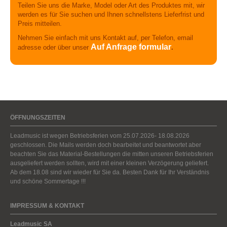
Teilen Sie uns die Marke, Model oder Art des Produktes mit, wir
werden es für Sie suchen und Ihnen schnellstens Lieferfrist und
Preis mitteilen.
Nehmen Sie einfach mit uns Kontakt auf, per Telefon, email
Auf Anfrage formular
adresse oder über unser
.
ÖFFNUNGSZEITEN
Leadmusic ist wegen Betriebsferien vom 25.07.2026- 18.08.2026
geschlossen. Die Mails werden doch bearbeitet und beantwortet aber
beachten Sie das Material-Bestellungen die mitten unseren Betriebsferien
ausgeliefert werden sollten, wird mit einer kleinen Verzögerung geliefert.
Ab dem 18.08 sind wir wieder für Sie da. Besten Dank für Ihr Verständnis
und schöne Sommertage !!!
IMPRESSUM & KONTAKT
Leadmusic SA