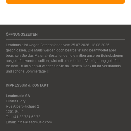
ÖFFNUNGSZEITEN
Leadmusic ist wegen Betriebsferien vom 25.07.2026- 18.08.2026
geschlossen. Die Mails werden doch bearbeitet und beantwortet aber
beachten Sie das Material-Bestellungen die mitten unseren Betriebsferien
ausgeliefert werden sollten, wird mit einer kleinen Verzögerung geliefert.
Ab dem 18.08 sind wir wieder für Sie da. Besten Dank für Ihr Verständnis
und schöne Sommertage !!!
IMPRESSUM & KONTAKT
Leadmusic SA
Olivier Uldry
Rue Albert-Richard 2
1201 Genf
Tel: +41 22 731 62 72
Email:
infos@leadmusic.com