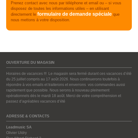
Prenez contact avec nous par téléphone et email ou – si vous
disposez de toutes les informations utiles – en utilisant
formulaire de demande spéciale
directement le
que
nous mettons à votre disposition.
OUVERTURE DU MAGASIN
Horaires de vacances !!! Le magasin sera fermé durant ces vacances d’été
du 25 juillet compris au 17 août 2026. Nous continuerons toutefois à
répondre à vos emails et traiterons et enverrons vos commandes aussi
rapidement que possible. Nous serons à nouveau pleinement
opérationnels dès le mardi 18 août. Merci de votre compréhension et
passez d’agréables vacances d’été
ADRESSE & CONTACTS
Leadmusic SA
Olivier Uldry