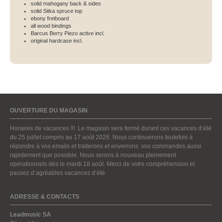
solid mahogany back & sides
solid Sitka spruce top
ebony fretboard
all wood bindings
Barcus Berry Piezo active incl.
original hardcase incl.
OUVERTURE DU MAGASIN
Horaires de vacances !!! Le magasin sera fermé durant ces vacances d’été
du 25 juillet compris au 17 août 2026. Nous continuerons toutefois à
répondre à vos emails et traiterons et enverrons vos commandes aussi
rapidement que possible. Nous serons à nouveau pleinement
opérationnels dès le mardi 18 août. Merci de votre compréhension et
passez d’agréables vacances d’été
ADRESSE & CONTACTS
Leadmusic SA