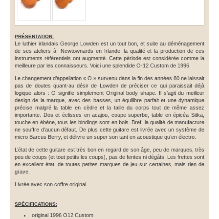
PRÉSENTATION:
Le luthier irlandais George Lowden est un tout bon, et suite au déménagement
de ses ateliers à Newtownards en Irlande, la qualité et la production de ces
instruments référentiels ont augmenté. Cette période est considérée comme la
meilleure par les connaisseurs. Voici une splendide O-12 Custom de 1996.
Le changement d’appellation « O » survenu dans la fin des années 80 ne laissait
pas de doutes quant-au désir de Lowden de préciser ce qui paraissait déjà
logique alors : O signifie simplement Original body shape. Il s’agit du meilleur
design de la marque, avec des basses, un équilibre parfait et une dynamique
précise malgré la table en cèdre et la taille du corps tout de même assez
importante. Dos et éclisses en acajou, coupe superbe, table en épicéa Sitka,
touche en ébène, tous les bindings sont en bois. Bref, la qualité de manufacture
ne souffre d’aucun défaut. De plus cette guitare est livrée avec un système de
micro Barcus Berry, et délivre un super son tant en acoustique qu’en électro.
L’état de cette guitare est très bon en regard de son âge, peu de marques, très
peu de coups (et tout petits les coups), pas de fentes ni dégâts. Les frettes sont
en excellent état, de toutes petites marques de jeu sur certaines, mais rien de
grave.
Livrée avec son coffre original.
SPÉCIFICATIONS:
original 1996 O12 Custom