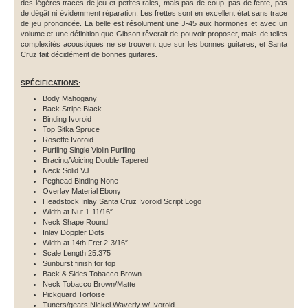
des légères traces de jeu et petites raies, mais pas de coup, pas de fente, pas
de dégât ni évidemment réparation. Les frettes sont en excellent état sans trace
de jeu prononcée. La belle est résolument une J-45 aux hormones et avec un
volume et une définition que Gibson rêverait de pouvoir proposer, mais de telles
complexités acoustiques ne se trouvent que sur les bonnes guitares, et Santa
Cruz fait décidément de bonnes guitares.
SPÉCIFICATIONS:
Body Mahogany
Back Stripe Black
Binding Ivoroid
Top Sitka Spruce
Rosette Ivoroid
Purfling Single Violin Purfling
Bracing/Voicing Double Tapered
Neck Solid VJ
Peghead Binding None
Overlay Material Ebony
Headstock Inlay Santa Cruz Ivoroid Script Logo
Width at Nut 1-11/16″
Neck Shape Round
Inlay Doppler Dots
Width at 14th Fret 2-3/16″
Scale Length 25.375
Sunburst finish for top
Back & Sides Tobacco Brown
Neck Tobacco Brown/Matte
Pickguard Tortoise
Tuners/gears Nickel Waverly w/ Ivoroid