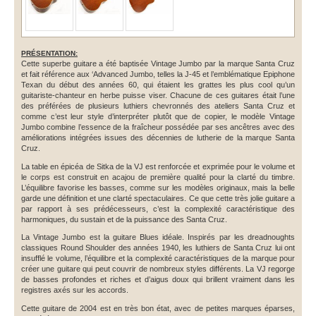
PRÉSENTATION:
Cette superbe guitare a été baptisée Vintage Jumbo par la marque Santa Cruz
et fait référence aux ‘Advanced Jumbo, telles la J-45 et l’emblématique Epiphone
Texan du début des années 60, qui étaient les grattes les plus cool qu’un
guitariste-chanteur en herbe puisse viser. Chacune de ces guitares était l’une
des préférées de plusieurs luthiers chevronnés des ateliers Santa Cruz et
comme c’est leur style d’interpréter plutôt que de copier, le modèle Vintage
Jumbo combine l’essence de la fraîcheur possédée par ses ancêtres avec des
améliorations intégrées issues des décennies de lutherie de la marque Santa
Cruz.
La table en épicéa de Sitka de la VJ est renforcée et exprimée pour le volume et
le corps est construit en acajou de première qualité pour la clarté du timbre.
L’équilibre favorise les basses, comme sur les modèles originaux, mais la belle
garde une définition et une clarté spectaculaires. Ce que cette très jolie guitare a
par rapport à ses prédécesseurs, c’est la complexité caractéristique des
harmoniques, du sustain et de la puissance des Santa Cruz.
La Vintage Jumbo est la guitare Blues idéale. Inspirés par les dreadnoughts
classiques Round Shoulder des années 1940, les luthiers de Santa Cruz lui ont
insufflé le volume, l’équilibre et la complexité caractéristiques de la marque pour
créer une guitare qui peut couvrir de nombreux styles différents. La VJ regorge
de basses profondes et riches et d’aigus doux qui brillent vraiment dans les
registres axés sur les accords.
Cette guitare de 2004 est en très bon état, avec de petites marques éparses,