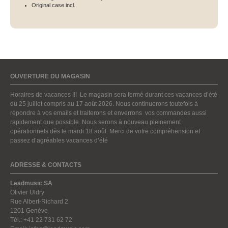
Original case incl.
OUVERTURE DU MAGASIN
Horaires de vacances !!! Le magasin sera fermé durant ces vacances d’été
du 25 juillet compris au 17 août 2026. Nous continuerons toutefois à
répondre à vos emails et traiterons et enverrons vos commandes aussi
rapidement que possible. Nous serons à nouveau pleinement
opérationnels dès le mardi 18 août. Merci de votre compréhension et
passez d’agréables vacances d’été
ADRESSE & CONTACTS
Leadmusic SA
Olivier Uldry
Rue Albert-Richard 2
1201 Genève
Tél.: +41 22 731 62 72