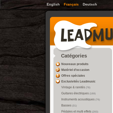
English
Français
Deutsch
Catégories
Nouveaux produits
Matériel d’occasion
Offres spéciales
Exclusivités Leadmusic
Vintage & raretés
(78)
Guitares électriques
(169)
Instruments acoustiques
(76)
Basses
(31)
Pédales et multi effets
(283)