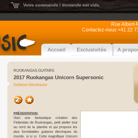
Votre commande / demande est vide.
Rue Albert-
Contactez-nous +41 22 7
Accueil
Exclusivités
A propo
RUOKANGAS GUITARS
2017 Ruokangas Unicorn Supersonic
Guitares électriques
PRÉSENTATION:
Voici une fantastique création des
Finlandais de Ruokangas, petit atelier tout
au nord de la planète et qui propose les
plus formidables guitares électriques du
monde, si si si. Cette magnifique Unicorn