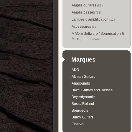
Amplis guitares
(81)
Amplis basses
(23)
Lampes d'amplification
(12)
Accessoires
(62)
MAO & Software / Sonorisation &
Microphones
(54)
Marques
AKG
Altman Guitars
Anasounds
Bacci Guitars and Basses
Beyerdynamic
Boss / Roland
Bourgeois
Burny Guitars
Charvel
Collings