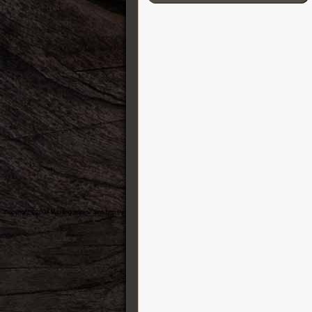
Cordial
D’Addario
Darkglass Electronics
DB-11 Decibel Eleven
DR Strings
DS Custom Audio Electronics
DSM & Humboldt Electronics
Duesenberg
EBow
Eich Amplification
Electro-Harmonix
Elixir
Elmwood
Empress
Epiphone
Ernie Ball
ESP Guitars
EVH
Fender Guitares