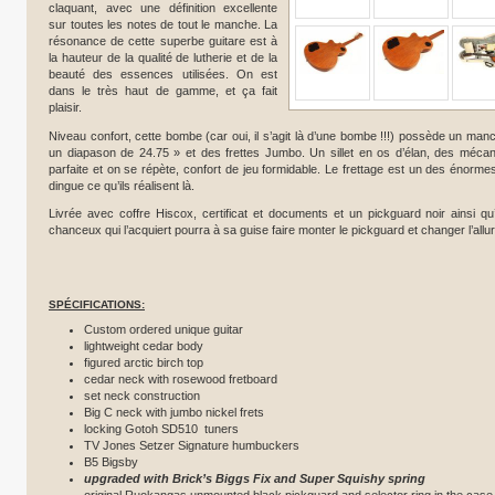
claquant, avec une définition excellente
sur toutes les notes de tout le manche. La
résonance de cette superbe guitare est à
la hauteur de la qualité de lutherie et de la
beauté des essences utilisées. On est
dans le très haut de gamme, et ça fait
plaisir.
Niveau confort, cette bombe (car oui, il s’agit là d’une bombe !!!) possède un m
un diapason de 24.75 » et des frettes Jumbo. Un sillet en os d’élan, des méca
parfaite et on se répète, confort de jeu formidable. Le frettage est un des énorm
dingue ce qu’ils réalisent là.
Livrée avec coffre Hiscox, certificat et documents et un pickguard noir ainsi qu
chanceux qui l’acquiert pourra à sa guise faire monter le pickguard et changer l’allure
SPÉCIFICATIONS:
Custom ordered unique guitar
lightweight cedar body
figured arctic birch top
cedar neck with rosewood fretboard
set neck construction
Big C neck with jumbo nickel frets
locking Gotoh SD510 tuners
TV Jones Setzer Signature humbuckers
B5 Bigsby
upgraded with
Brick’s Biggs Fix and Super Squishy spring