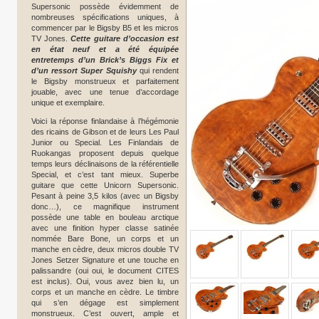
Supersonic possède évidemment de
nombreuses spécifications uniques, à
commencer par le Bigsby B5 et les micros
TV Jones.
Cette guitare d’occasion est
en état neuf et a été équipée
entretemps d’un Brick’s Biggs Fix et
d’un ressort Super Squishy
qui rendent
le Bigsby monstrueux et parfaitement
jouable, avec une tenue d’accordage
unique et exemplaire.
Voici la réponse finlandaise à l’hégémonie
des ricains de Gibson et de leurs Les Paul
Junior ou Special. Les Finlandais de
Ruokangas proposent depuis quelque
temps leurs déclinaisons de la référentielle
Special, et c’est tant mieux. Superbe
guitare que cette Unicorn Supersonic.
Pesant à peine 3,5 kilos (avec un Bigsby
donc…), ce magnifique instrument
possède une table en bouleau arctique
avec une finition hyper classe satinée
nommée Bare Bone, un corps et un
manche en cèdre, deux micros double TV
Jones Setzer Signature et une touche en
palissandre (oui oui, le document CITES
est inclus). Oui, vous avez bien lu, un
corps et un manche en cèdre. Le timbre
qui s’en dégage est simplement
monstrueux. C’est ouvert, ample et