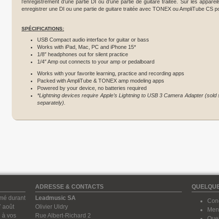
l’enregistrement d’une partie DI ou d’une partie de guitare traitée. Sur les appare
enregistrer une DI ou une partie de guitare traitée avec TONEX ou AmpliTube CS po
SPÉCIFICATIONS:
USB Compact audio interface for guitar or bass
Works with iPad, Mac, PC and iPhone 15*
1/8″ headphones out for silent practice
1/4″ Amp out connects to your amp or pedalboard
Works with your favorite learning, practice and recording apps
Packed with AmpliTube & TONEX amp modeling apps
Powered by your device, no batteries required
*Lightning devices require Apple’s Lightning to USB 3 Camera Adapter (sold
separately).
ADRESSE & CONTACTS
QUELQUE
rmé durant
Leadmusic SA
Cond
7 août
Olivier Uldry
Ment
 à vos
Rue Albert-Richard 2
Quel