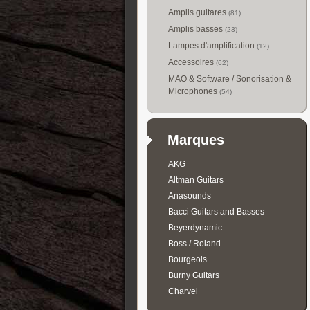
Amplis guitares
(81)
Amplis basses
(23)
Lampes d'amplification
(12)
Accessoires
(62)
MAO & Software / Sonorisation &
Microphones
(54)
Marques
AKG
Altman Guitars
Anasounds
Bacci Guitars and Basses
Beyerdynamic
Boss / Roland
Bourgeois
Burny Guitars
Charvel
Collings