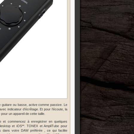
le guitare ou basse, active comme passive. Le
ec indicateur d’écrêtage. Et pour l’écoute, la
pour un appareil de cette taille.
érée et commencez à enregistrer en quelques
 desktop et iOS**. TONEX et AmpliTube pour
 dans votre DAW préférée , ce qui facilite