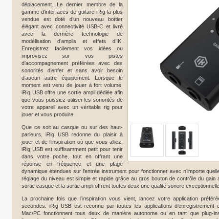
déplacement. Le dernier membre de la
gamme d’interfaces de guitare iRig la plus
vendue est doté d’un nouveau boîtier
élégant avec connectivité USB-C et livré
avec la dernière technologie de
modélisation d’amplis et effets d’IK.
Enregistrez facilement vos idées ou
improvisez sur vos pistes
d’accompagnement préférées avec des
sonorités d’enfer et sans avoir besoin
d’aucun autre équipement. Lorsque le
moment est venu de jouer à fort volume,
iRig USB offre une sortie ampli dédiée afin
que vous puissiez utiliser les sonorités de
votre appareil avec un véritable rig pour
jouer et vous produire.
Que ce soit au casque ou sur des haut-
parleurs, iRig USB redonne du plaisir à
jouer et de l’inspiration où que vous alliez.
iRig USB est suffisamment petit pour tenir
dans votre poche, tout en offrant une
réponse en fréquence et une plage
dynamique étendues sur l’entrée instrument pour fonctionner avec n’importe quel
réglage du niveau est simple et rapide grâce au gros bouton de contrôle du gain av
sortie casque et la sortie ampli offrent toutes deux une qualité sonore exceptionnelle 
La prochaine fois que l’inspiration vous vient, lancez votre application préf
secondes. iRig USB est reconnu par toutes les applications d’enregistrement
Mac/PC fonctionnent tous deux de manière autonome ou en tant que plug-ins