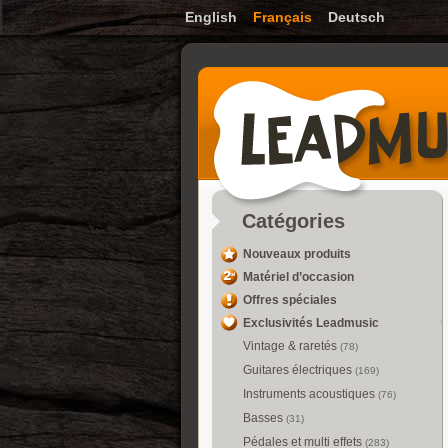
English
Français
Deutsch
Catégories
Nouveaux produits
Matériel d’occasion
Offres spéciales
Exclusivités Leadmusic
Vintage & raretés
(78)
Guitares électriques
(169)
Instruments acoustiques
(76)
Basses
(31)
Pédales et multi effets
(283)