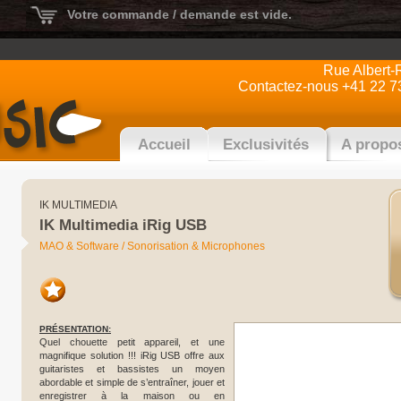
Votre commande / demande est vide.
Rue Albert-
Contactez-nous +41 22 7
Accueil
Exclusivités
A propo
IK MULTIMEDIA
IK Multimedia iRig USB
MAO & Software / Sonorisation & Microphones
PRÉSENTATION:
Quel chouette petit appareil, et une
magnifique solution !!! iRig USB offre aux
guitaristes et bassistes un moyen
abordable et simple de s’entraîner, jouer et
enregistrer à la maison ou en