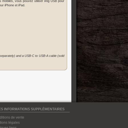
ils mobiles, vous pouvez utiliser iRig USB pour
ur iPhone et iPad.
 separately) and a USB-C to USB-A cable (sold
S INFORMATIONS SUPPLÉMENTAIRES
itions de vente
ions légales
ques liens