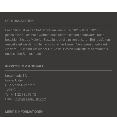
ÖFFNUNGSZEITEN
Leadmusic ist wegen Betriebsferien vom 25.07.2026- 18.08.2026
geschlossen. Die Mails werden doch bearbeitet und beantwortet aber
beachten Sie das Material-Bestellungen die mitten unseren Betriebsferien
ausgeliefert werden sollten, wird mit einer kleinen Verzögerung geliefert.
Ab dem 18.08 sind wir wieder für Sie da. Besten Dank für Ihr Verständnis
und schöne Sommertage !!!
IMPRESSUM & KONTAKT
Leadmusic SA
Olivier Uldry
Rue Albert-Richard 2
1201 Genf
Tel: +41 22 731 62 72
Email:
infos@leadmusic.com
MEHRE INFORMATIONEN