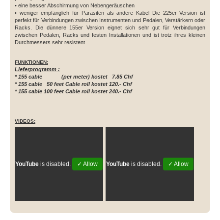
• eine besser Abschirmung von Nebengeräuschen
• weniger empfänglich für Parasiten als andere Kabel Die 225er Version ist
perfekt für Verbindungen zwischen Instrumenten und Pedalen, Verstärkern oder
Racks. Die dünnere 155er Version eignet sich sehr gut für Verbindungen
zwischen Pedalen, Racks und festen Installationen und ist trotz ihres kleinen
Durchmessers sehr resistent
FUNKTIONEN:
Lieferprogramm :
* 155 cable (per meter) kostet 7.85 Chf
* 155 cable 50 feet Cable roll
kostet
120.- Chf
* 155 cable 100 feet Cable roll
kostet
240.- Chf
VIDEOS:
YouTube
is disabled.
✓ Allow
YouTube
is disabled.
✓ Allow