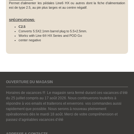
Permet d’alimenter les pédales Line6 HX ou autres dont la fiche d’alimentation
est de type 2.5, au pin plus larges et au centre négatif.
SPÉCIFICATIONS:
C2.5
Converts 5.5X2.1mm barrel plug to 5.5×2.5mm.
Works with Line 6® HX Series and POD Go
center negative
OUVERTURE DU MAGASIN
Horaires de vacances !!! Le magasin sera fermé durant ces vacances d’été
du 25 juillet compris au 17 août 2026. Nous continuerons toutefois à
répondre à vos emails et traiterons et enverrons vos commandes aussi
rapidement que possible. Nous serons à nouveau pleinement
opérationnels dès le mardi 18 août. Merci de votre compréhension et
passez d’agréables vacances d’été
ADRESSE & CONTACTS