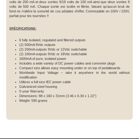
volts de 200 mA et deux sorties 9/18 volts de 100 mA ainsi que deux sorties 9
volts de 500 mA. Chaque sortie est isolée et filtrée, faisant qu’aucun bruit de
fond ne n’altère la sonorité de cos pédales d’effet. Commutable en 100V / 220V,
parfait pour les tournées !!
SPÉCIFICATIONS:
6 fully isolated, regulated and filtered outputs
(2) 500mA 9Vdc outputs
(2) 200mA outputs 9Vdc or 12Vdc switchable
(2) 100mA outputs 9Vdc or 18Vdc switchable
1600mA of pure, isolated power
Includes a wide variety of DC power cables and converter plugs
Compact size allows easy mounting under or on top of pedalboards
Worldwide Input Voltage – take it anywhere in the world without
modification
Utilizes a full size IEC power cable
Galvanized steel housing
5-year Warranty
Dimensions: 88 x 160 x 31mm (3.46 x 6.30 x 1.22”)
Weight: 590 grams