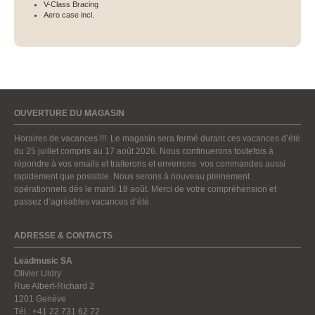
V-Class Bracing
Aero case incl.
OUVERTURE DU MAGASIN
Horaires de vacances !!! Le magasin sera fermé durant ces vacances d’été
du 25 juillet compris au 17 août 2026. Nous continuerons toutefois à
répondre à vos emails et traiterons et enverrons vos commandes aussi
rapidement que possible. Nous serons à nouveau pleinement
opérationnels dès le mardi 18 août. Merci de votre compréhension et
passez d’agréables vacances d’été
ADRESSE & CONTACTS
Leadmusic SA
Olivier Uldry
Rue Albert-Richard 2
1201 Genève
Tél.: +41 22 731 62 72