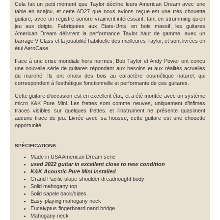
Cela fait un petit moment que Taylor décline leurs American Dream avec une
table en acajou, et cette AD27 que nous avions reçue est une très chouette
guitare, avec un registre sonore vraiment intéressant, tant en strumming qu’en
jeu aux doigts. Fabriquées aux États-Unis, en bois massif, les guitares
American Dream délivrent la performance Taylor haut de gamme, avec un
barrage V-Class et la jouabilité habituelle des meilleures Taylor, et sont livrées en
étui AeroCase
Face à une crise mondiale hors normes, Bob Taylor et Andy Power ont conçu
une nouvelle série de guitares répondant aux besoins et aux réalités actuelles
du marché. Ils ont choisi des bois au caractère cosmétique naturel, qui
correspondent à l’esthétique fonctionnelle et performante de ces guitares.
Cette guitare d’occasion est en excellent état, et a été montée avec un système
micro K&K Pure Mini. Les frettes sont comme neuves, uniquement d’infimes
traces visibles sur quelques frettes, et l’instrument ne présente quasiment
aucune trace de jeu. Livrée avec sa housse, cette guitare est une chouette
opportunité
SPÉCIFICATIONS:
Made in USA American Dream serie
used 2022 guitar in excellent close to new condition
K&K Acoustic Pure Mini installed
Grand Pacific slope-shoulder dreadnought body
Solid mahogany top
Solid sapele back/sides
Easy-playing mahogany neck
Eucalyptus fingerboard nand bridge
Mahogany neck