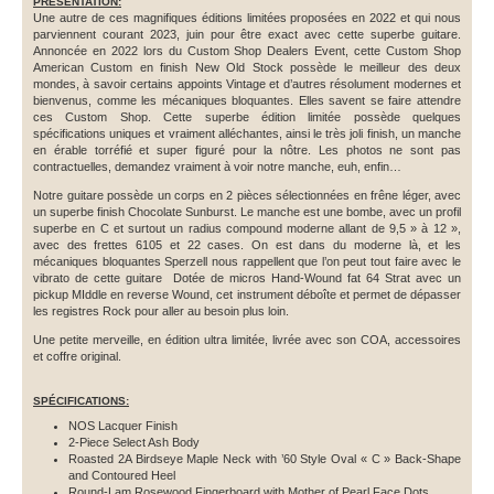
PRÉSENTATION:
Une autre de ces magnifiques éditions limitées proposées en 2022 et qui nous
parviennent courant 2023, juin pour être exact avec cette superbe guitare.
Annoncée en 2022 lors du Custom Shop Dealers Event, cette Custom Shop
American Custom en finish New Old Stock possède le meilleur des deux
mondes, à savoir certains appoints Vintage et d’autres résolument modernes et
bienvenus, comme les mécaniques bloquantes. Elles savent se faire attendre
ces Custom Shop. Cette superbe édition limitée possède quelques
spécifications uniques et vraiment alléchantes, ainsi le très joli finish, un manche
en érable torréfié et super figuré pour la nôtre. Les photos ne sont pas
contractuelles, demandez vraiment à voir notre manche, euh, enfin…
Notre guitare possède un corps en 2 pièces sélectionnées en frêne léger, avec
un superbe finish Chocolate Sunburst. Le manche est une bombe, avec un profil
superbe en C et surtout un radius compound moderne allant de 9,5 » à 12 »,
avec des frettes 6105 et 22 cases. On est dans du moderne là, et les
mécaniques bloquantes Sperzell nous rappellent que l’on peut tout faire avec le
vibrato de cette guitare Dotée de micros Hand-Wound fat 64 Strat avec un
pickup MIddle en reverse Wound, cet instrument déboîte et permet de dépasser
les registres Rock pour aller au besoin plus loin.
Une petite merveille, en édition ultra limitée, livrée avec son COA, accessoires
et coffre original.
SPÉCIFICATIONS:
NOS Lacquer Finish
2-Piece Select Ash Body
Roasted 2A Birdseye Maple Neck with ’60 Style Oval « C » Back-Shape
and Contoured Heel
Round-Lam Rosewood Fingerboard with Mother of Pearl Face Dots