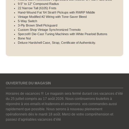
9.5″ to 12″ Compound Radius
22 Narrow Tall (6105) Frets
Hand-Wound Fat ’64 Strat® Pickups with RWRP Middle
Vintage Modified #2 Wiring with Tone-Saver Bleed
5-Way Switch
3-Ply Brown Shell Pickguard
Custom Shop Vintage Synchronized Tremolo
Sperzel® Die-Cast Tuning Machines with White Pearloid Buttons
Bone Nut
Deluxe Hardshell Case, Strap, Certificate of Authenticity.
OUVERTURE DU MAGASIN
Horaires de vacances !!! Le magasin sera fermé durant ces vacances d’été
du 25 juillet compris au 17 août 2026. Nous continuerons toutefois à
répondre à vos emails et traiterons et enverrons vos commandes aussi
rapidement que possible. Nous serons à nouveau pleinement
opérationnels dès le mardi 18 août. Merci de votre compréhension et
passez d’agréables vacances d’été