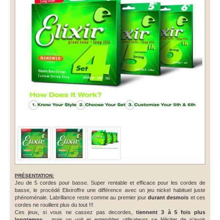
PRÉSENTATION:
Jeu de 5 cordes pour basse. Super rentable et efficace pour les cordes de
basse, le procédé Elixiroffre une différence avec un jeu nickel habituel juste
phénoménale. Labrillance reste comme au premier jour
durant desmois
et ces
cordes ne rouillent plus du tout !!!
Ces jeux, si vous ne cassez pas decordes,
tiennent 3 à 5 fois plus
longtemps
… mais on voit et entenddes utilisateurs se féliciter de n’avoir