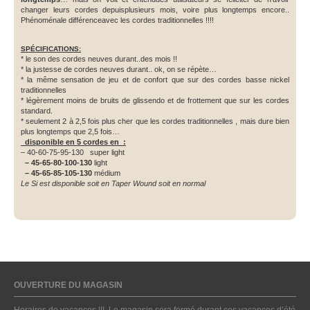
changer leurs cordes depuisplusieurs mois, voire plus longtemps encore..
Phénoménale différenceavec les cordes traditionnelles !!!!
SPÉCIFICATIONS:
* le son des cordes neuves durant..des mois !!
* la justesse de cordes neuves durant.. ok, on se répète…
* la même sensation de jeu et de confort que sur des cordes basse nickel
traditionnelles
* légèrement moins de bruits de glissendo et de frottement que sur les cordes
standard.
* seulement 2 à 2,5 fois plus cher que les cordes traditionnelles , mais dure bien
plus longtemps que 2,5 fois…
disponible en 5 cordes en :
– 40-60-75-95-130 super light
– 45-65-80-100-130
light
– 45-65-85-105-130
médium
Le Si est disponible soit en Taper Wound soit en normal
OUVERTURE DU MAGASIN
Horaires de vacances !!! Le magasin sera fermé durant ces vacances d’été