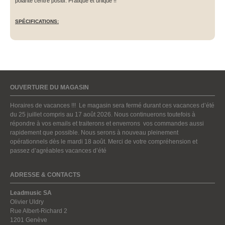
polarité centre positif. Pratique et unique !!
SPÉCIFICATIONS:
OUVERTURE DU MAGASIN
Horaires de vacances !!! Le magasin sera fermé durant ces vacances d’été
du 25 juillet compris au 17 août 2026. Nous continuerons toutefois à
répondre à vos emails et traiterons et enverrons vos commandes aussi
rapidement que possible. Nous serons à nouveau pleinement
opérationnels dès le mardi 18 août. Merci de votre compréhension et
passez d’agréables vacances d’été
ADRESSE & CONTACTS
Leadmusic SA
Olivier Uldry
Rue Albert-Richard 2
1201 Genève