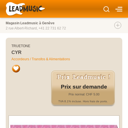
Magasin Leadmusic à Genève
2 rue Albert-Richard,
+41 22 731 62 72
TRUETONE
CYR
Accordeurs / Transfos & Alimentations
Prix sur demande
Prix normal: CHF 5.00
TVA 8.1% incluse. Hors frais de ports.