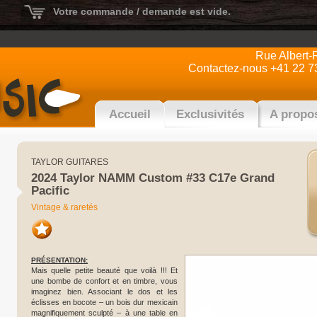
Votre commande / demande est vide.
Rue Albert-
Contactez-nous +41 22 7
Accueil
Exclusivités
A propo
TAYLOR GUITARES
2024 Taylor NAMM Custom #33 C17e Grand
Pacific
Vintage & raretés
PRÉSENTATION:
Mais quelle petite beauté que voilà !!! Et
une bombe de confort et en timbre, vous
imaginez bien. Associant le dos et les
éclisses en bocote – un bois dur mexicain
magnifiquement sculpté – à une table en