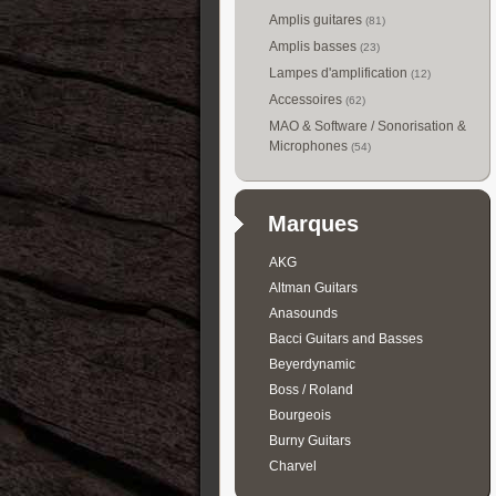
Amplis guitares
(81)
Amplis basses
(23)
Lampes d'amplification
(12)
Accessoires
(62)
MAO & Software / Sonorisation &
Microphones
(54)
Marques
AKG
Altman Guitars
Anasounds
Bacci Guitars and Basses
Beyerdynamic
Boss / Roland
Bourgeois
Burny Guitars
Charvel
Collings