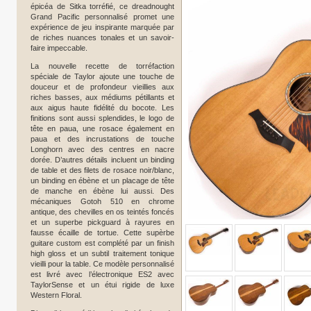
épicéa de Sitka torréfié, ce dreadnought
Grand Pacific personnalisé promet une
expérience de jeu inspirante marquée par
de riches nuances tonales et un savoir-
faire impeccable.
La nouvelle recette de torréfaction
spéciale de Taylor ajoute une touche de
douceur et de profondeur vieillies aux
riches basses, aux médiums pétillants et
aux aigus haute fidélité du bocote. Les
finitions sont aussi splendides, le logo de
tête en paua, une rosace également en
paua et des incrustations de touche
Longhorn avec des centres en nacre
dorée. D’autres détails incluent un binding
de table et des filets de rosace noir/blanc,
un binding en ébène et un placage de tête
de manche en ébène lui aussi. Des
mécaniques Gotoh 510 en chrome
antique, des chevilles en os teintés foncés
et un superbe pickguard à rayures en
fausse écaille de tortue. Cette supèrbe
guitare custom est complété par un finish
high gloss et un subtil traitement tonique
vieilli pour la table. Ce modèle personnalisé
est livré avec l’électronique ES2 avec
TaylorSense et un étui rigide de luxe
Western Floral.