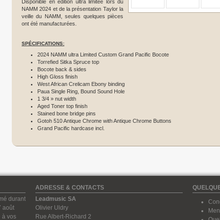
Disponible en édition ultra limitée lors du
NAMM 2024 et de la présentation Taylor la
veille du NAMM, seules quelques pièces
ont été manufacturées.
SPÉCIFICATIONS:
2024 NAMM ultra Limited Custom Grand Pacific Bocote
Torrefied Sitka Spruce top
Bocote back & sides
High Gloss finish
West African Crelicam Ebony binding
Paua Single Ring, Bound Sound Hole
1 3/4 » nut width
Aged Toner top finish
Stained bone bridge pins
Gotoh 510 Antique Chrome with Antique Chrome Buttons
Grand Pacific hardcase incl.
ADRESSE & CONTACTS
QUELQUE
rmé durant
Leadmusic SA
Cond
7 août
Olivier Uldry
Ment
 à vos
Rue Albert-Richard 2
Quel