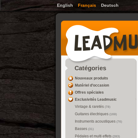
English
Français
Deutsch
Catégories
Nouveaux produits
Matériel d’occasion
Offres spéciales
Exclusivités Leadmusic
Vintage & raretés
(78)
Guitares électriques
(169)
Instruments acoustiques
(76)
Basses
(31)
Pédales et multi effets
(283)