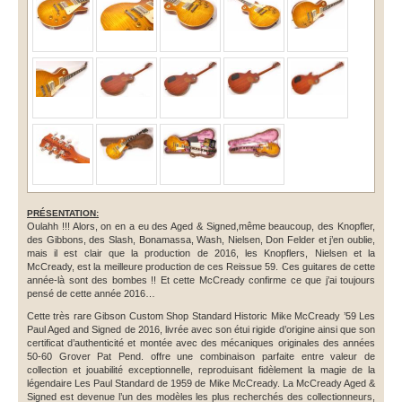
PRÉSENTATION:
Oulahh !!! Alors, on en a eu des Aged & Signed,même beaucoup, des Knopfler,
des Gibbons, des Slash, Bonamassa, Wash, Nielsen, Don Felder et j’en oublie,
mais il est clair que la production de 2016, les Knopflers, Nielsen et la
McCready, est la meilleure production de ces Reissue 59. Ces guitares de cette
année-là sont des bombes !! Et cette McCready confirme ce que j’ai toujours
pensé de cette année 2016…
Cette très rare Gibson Custom Shop Standard Historic Mike McCready ’59 Les
Paul Aged and Signed de 2016, livrée avec son étui rigide d’origine ainsi que son
certificat d’authenticité et montée avec des mécaniques originales des années
50-60 Grover Pat Pend. offre une combinaison parfaite entre valeur de
collection et jouabilité exceptionnelle, reproduisant fidèlement la magie de la
légendaire Les Paul Standard de 1959 de Mike McCready. La McCready Aged &
Signed est devenue l’un des modèles les plus recherchés des collectionneurs,