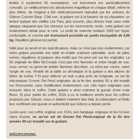
limitée à seulement 50 exemplaires, cet instrument est particulièrement
convoité. Le vieillissement est absolument magnifique et chaque détail, même le
plus infime, de l’original a été méticuleusement reproduit par les artisans du
Gibson Custom Shop. Côté son, la guitare est à la hauteur de sa réputation: un
timbre typique des vieilles Les Paul, plus ouverte, plus directe mais sans cette
attaque claquante que l’on retrouve sur les instruments neufs, cette guitare est
évidemment idéale pour le rock. Le profil de manche medium 1959 est hyper
confortable, et comme
cet instrument possède un poids incroyable de 3,66
kg,
l’équilibre général est parfait.
Voilé pour la rareté et les spécifications, mais ce n’est pas tout évidemment, car
notre guitare possède une table en érable vraiment splendide, avec de jolies
veines, régulières et typiques des motifs que l’on peut voir sur les originales. La
50 originale de Mike McCready n’est pas très flammée et selon l’angle de vue,
vous verrez ce genre de petites flammes discrètes. La nôtre par contre, selon
l’angle de vue, l’érable de la table se développe et la guitare a des allures de
bêtes de scène !! Et pour délivrer un look a plus près de l’originale, un set de
mécaniques Grover Pat Pend originales de la fin des années 50 a été installé
sur l’instrument, sans modification évidemment. Les clés repro originales sont
incluses dans le coffre. Cette guitare a ainsi vraiment la gueule d’une vraie
Burst. Et pour parler du coffre, 2016 a vu la meilleure année pour les coffres
proposés par Gibson, ceux-ci étaient vraiment bien faits et subissaient un Relic
leur conférant une gueule et authenticité que Gibson a depuis perdu.
Livrée avec son coffre original, son COA, ses hangtags originaux et les Grover
repro d’usine,
vu qu’un set de Grover Pat Pend.original de la fin des
années 50 est installé sur la guitare.
SPÉCIFICATIONS: