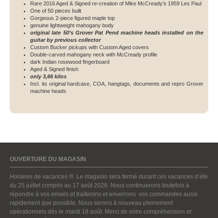
Rare 2016 Aged & Signed re-creation of Mike McCready’s 1959 Les Paul
One of 50 pieces built
Gorgeous 2-piece figured maple top
genuine lightweight mahogany body
original late 50’s Grover Pat Pend machine heads installed on the
guitar by previous collector
Custom Bucker pickups with Custom Aged covers
Double-carved mahogany neck with McCready profile
dark Indian rosewood fingerboard
Aged & Signed finish
only 3,66 kilos
Incl. its original hardcase, COA, hangtags, documents and repro Grover
machine heads
OUVERTURE DU MAGASIN
Horaires de vacances !!! Le magasin sera fermé durant ces vacances d’été
du 25 juillet compris au 17 août 2026. Nous continuerons toutefois à
répondre à vos emails et traiterons et enverrons vos commandes aussi
rapidement que possible. Nous serons à nouveau pleinement
opérationnels dès le mardi 18 août. Merci de votre compréhension et