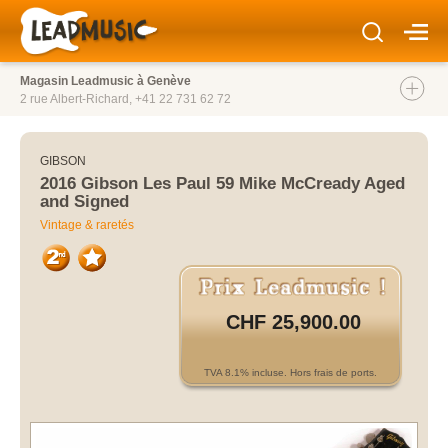
Magasin Leadmusic à Genève
2 rue Albert-Richard,
+41 22 731 62 72
GIBSON
2016 Gibson Les Paul 59 Mike McCready Aged
and Signed
Vintage & raretés
CHF 25,900.00
TVA 8.1% incluse. Hors frais de ports.