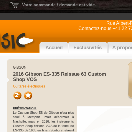
Votre commande / demande est vide.
Rue Albert-
Contactez-nous +41 22 7
Accueil
Exclusivités
A propo
GIBSON
2016 Gibson ES-335 Reissue 63 Custom
Shop VOS
Guitares électriques
PRÉSENTATION:
Le Custom Shop ES de Gibson n’est plus
situé à Memphis, mais désormais à
Nashville, mais en 2016, les instruments
Custom Shop finitions VOS de la fameuse
ES-335 de 1963 en finish Sunburst étaient