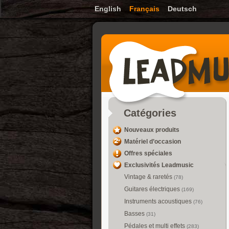
English
Français
Deutsch
Catégories
Nouveaux produits
Matériel d’occasion
Offres spéciales
Exclusivités Leadmusic
Vintage & raretés
(78)
Guitares électriques
(169)
Instruments acoustiques
(76)
Basses
(31)
Pédales et multi effets
(283)