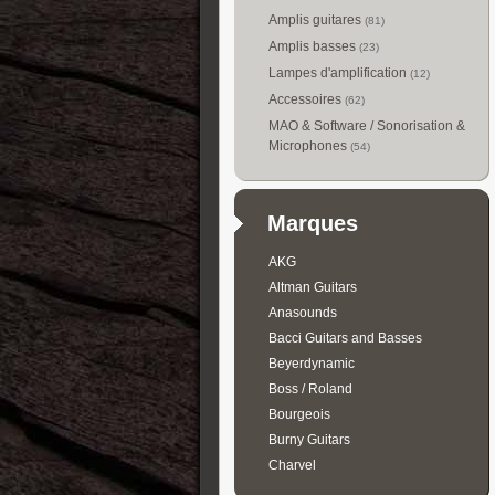
Amplis guitares
(81)
Amplis basses
(23)
Lampes d'amplification
(12)
Accessoires
(62)
MAO & Software / Sonorisation &
Microphones
(54)
Marques
AKG
Altman Guitars
Anasounds
Bacci Guitars and Basses
Beyerdynamic
Boss / Roland
Bourgeois
Burny Guitars
Charvel
Collings