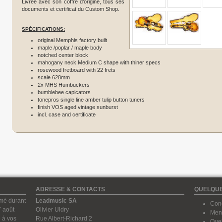
Livrée avec son coffre d’origine, tous ses
documents et certificat du Custom Shop.
SPÉCIFICATIONS:
original Memphis factory built
maple /poplar / maple body
notched center block
mahogany neck Medium C shape with thiner specs
rosewood fretboard with 22 frets
scale 628mm
2x MHS Humbuckers
bumblebee capicators
tonepros single line amber tulip button tuners
finish VOS aged vintage sunburst
incl. case and certificate
ADRESSE & CONTACTS
QUELQUE
rmé durant
Leadmusic SA
Cond
7 août
Olivier Uldry
Ment
 à vos
Rue Albert-Richard 2
Quel