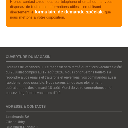
Prenez contact avec nous par téléphone et email ou – si vous
disposez de toutes les informations utiles – en utilisant
formulaire de demande spéciale
directement le
que
nous mettons à votre disposition.
OUVERTURE DU MAGASIN
Horaires de vacances !!! Le magasin sera fermé durant ces vacances d’été
du 25 juillet compris au 17 août 2026. Nous continuerons toutefois à
répondre à vos emails et traiterons et enverrons vos commandes aussi
rapidement que possible. Nous serons à nouveau pleinement
opérationnels dès le mardi 18 août. Merci de votre compréhension et
passez d’agréables vacances d’été
ADRESSE & CONTACTS
Leadmusic SA
Olivier Uldry
Rue Albert-Richard 2