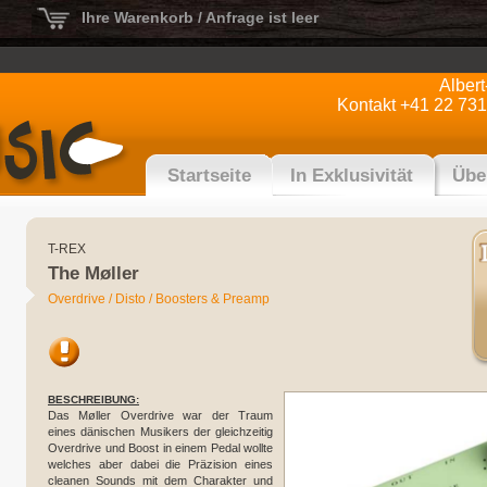
Ihre Warenkorb / Anfrage ist leer
Alber
Kontakt +41 22 731
Startseite
In Exklusivität
Übe
T-REX
The Møller
Overdrive / Disto / Boosters & Preamp
BESCHREIBUNG:
Das Møller Overdrive war der Traum
eines dänischen Musikers der gleichzeitig
Overdrive und Boost in einem Pedal wollte
welches aber dabei die Präzision eines
cleanen Sounds mit dem Charakter und