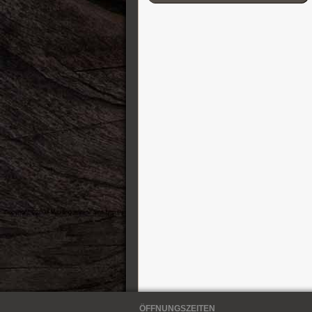
Cordial
D’Addario
Darkglass Electronics
DB-11 Decibel Eleven
DR Strings
DS Custom Audio Electronics
DSM & Humboldt Electronics
Duesenberg
EBow
Eich Amplification
Electro-Harmonix
Elixir
Elmwood
Empress
Epiphone
Ernie Ball
ESP Guitars
EVH
Fender Gitarren
ÖFFNUNGSZEITEN