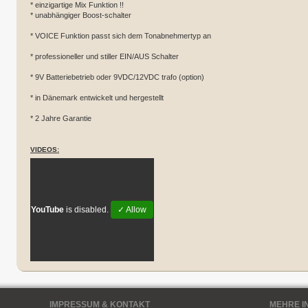
* einzigartige Mix Funktion !!
* unabhängiger Boost-schalter
* VOICE Funktion passt sich dem Tonabnehmertyp an
* professioneller und stiller EIN/AUS Schalter
* 9V Batteriebetrieb oder 9VDC/12VDC trafo (option)
* in Dänemark entwickelt und hergestellt
* 2 Jahre Garantie
VIDEOS:
YouTube
is disabled.
✓ Allow
IMPRESSUM & KONTAKT
MEHRE I