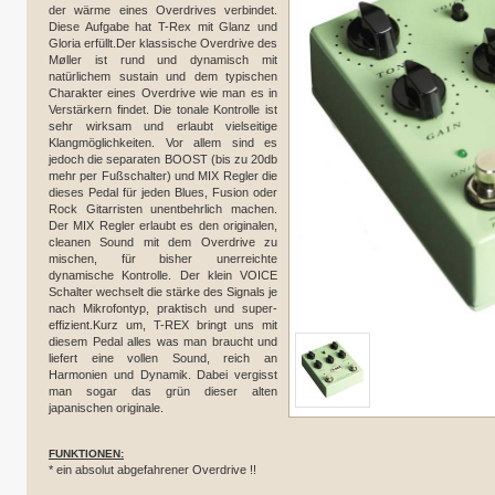
der wärme eines Overdrives verbindet.
Diese Aufgabe hat T-Rex mit Glanz und
Gloria erfüllt.Der klassische Overdrive des
Møller ist rund und dynamisch mit
natürlichem sustain und dem typischen
Charakter eines Overdrive wie man es in
Verstärkern findet. Die tonale Kontrolle ist
sehr wirksam und erlaubt vielseitige
Klangmöglichkeiten. Vor allem sind es
jedoch die separaten BOOST (bis zu 20db
mehr per Fußschalter) und MIX Regler die
dieses Pedal für jeden Blues, Fusion oder
Rock Gitarristen unentbehrlich machen.
Der MIX Regler erlaubt es den originalen,
cleanen Sound mit dem Overdrive zu
mischen, für bisher unerreichte
dynamische Kontrolle. Der klein VOICE
Schalter wechselt die stärke des Signals je
nach Mikrofontyp, praktisch und super-
effizient.Kurz um, T-REX bringt uns mit
diesem Pedal alles was man braucht und
liefert eine vollen Sound, reich an
Harmonien und Dynamik. Dabei vergisst
man sogar das grün dieser alten
japanischen originale.
FUNKTIONEN:
* ein absolut abgefahrener Overdrive !!