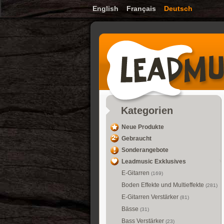
English
Français
Deutsch
Kategorien
Neue Produkte
Gebraucht
Sonderangebote
Leadmusic Exklusives
E-Gitarren
(169)
Boden Effekte und Multieffekte
(281)
E-Gitarren Verstärker
(81)
Bässe
(31)
Bass Verstärker
(23)