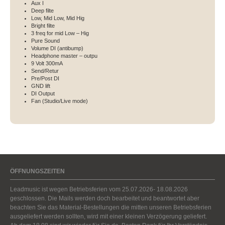
Aux I
Deep filte
Low,
Mid Low, Mid Hig
Bright filte
3 freq for mid Low – Hig
Pure Sound
Volume DI (antibump)
Headphone master – outpu
9 Volt 300mA
Send/Retur
Pre/Post DI
GND lift
DI Output
Fan (Studio/Live mode)
ÖFFNUNGSZEITEN
Leadmusic ist wegen Betriebsferien vom 25.07.2026- 18.08.2026
geschlossen. Die Mails werden doch bearbeitet und beantwortet aber
beachten Sie das Material-Bestellungen die mitten unseren Betriebsferien
ausgeliefert werden sollten, wird mit einer kleinen Verzögerung geliefert.