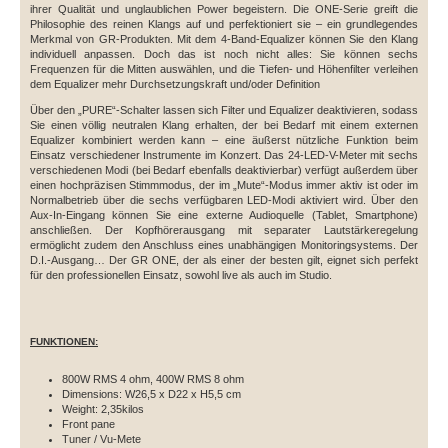
ihrer Qualität und unglaublichen Power begeistern. Die ONE-Serie greift die
Philosophie des reinen Klangs auf und perfektioniert sie – ein grundlegendes
Merkmal von GR-Produkten. Mit dem 4-Band-Equalizer können Sie den Klang
individuell anpassen. Doch das ist noch nicht alles: Sie können sechs
Frequenzen für die Mitten auswählen, und die Tiefen- und Höhenfilter verleihen
dem Equalizer mehr Durchsetzungskraft und/oder Definition
Über den „PURE“-Schalter lassen sich Filter und Equalizer deaktivieren, sodass
Sie einen völlig neutralen Klang erhalten, der bei Bedarf mit einem externen
Equalizer kombiniert werden kann – eine äußerst nützliche Funktion beim
Einsatz verschiedener Instrumente im Konzert. Das 24-LED-V-Meter mit sechs
verschiedenen Modi (bei Bedarf ebenfalls deaktivierbar) verfügt außerdem über
einen hochpräzisen Stimmmodus, der im „Mute“-Modus immer aktiv ist oder im
Normalbetrieb über die sechs verfügbaren LED-Modi aktiviert wird. Über den
Aux-In-Eingang können Sie eine externe Audioquelle (Tablet, Smartphone)
anschließen. Der Kopfhörerausgang mit separater Lautstärkeregelung
ermöglicht zudem den Anschluss eines unabhängigen Monitoringsystems. Der
D.I.-Ausgang… Der GR ONE, der als einer der besten gilt, eignet sich perfekt
für den professionellen Einsatz, sowohl live als auch im Studio.
FUNKTIONEN:
800W RMS 4 ohm, 400W RMS 8 ohm
Dimensions: W26,5 x D22 x H5,5 cm
Weight: 2,35kilos
Front pane
Tuner / Vu-Mete