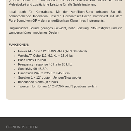
Vielseitigkeit und zusätzliche Leistung für alle Spielsituationen.
Ideal auch für Kontrabass. Mit der AeroTech-Serie erhalten Sie die
bahnbrechende Innovation unserer Carbonfaser-Boxen kombiniert mit dem
Pure Sound von GR – dem unverfälschten Klang Ihres Instruments.
Unglaublicher Sound, geringes Gewicht, hohe Leistung, Stoßfestigkeit und ein
wunderschönes, modernes Design.
FUNKTIONEN:
Power AT Cube 112: 350W RMS (AES Standard)
Weight
AT Cube 112: 6,1 Kg – 13,.4 lbs
Bass reflex
On rear
Frequency response
40 Hz to 18 kHz
Sensitivity
99 dB SPL
Dimension
W40 x D35,5 x H45,5 cm
Speaker
1 x 12″ custom Jensen/Sica woofer
Impedance
8 ohm (in stock)
Tweeter
Horn Driver 1″
ON/OFF and 3 positions switch
ÖFFNUNGSZEITEN