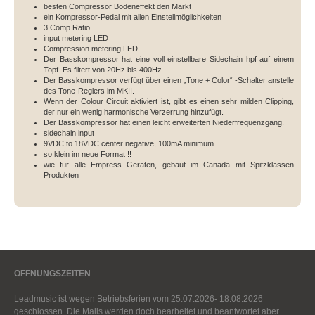
besten Compressor Bodeneffekt den Markt
ein Kompressor-Pedal mit allen Einstellmöglichkeiten
3 Comp Ratio
input metering LED
Compression metering LED
Der Basskompressor hat eine voll einstellbare Sidechain hpf auf einem
Topf. Es filtert von 20Hz bis 400Hz.
Der Basskompressor verfügt über einen „Tone + Color“ -Schalter anstelle
des Tone-Reglers im MKII.
Wenn der Colour Circuit aktiviert ist, gibt es einen sehr milden Clipping,
der nur ein wenig harmonische Verzerrung hinzufügt.
Der Basskompressor hat einen leicht erweiterten Niederfrequenzgang.
sidechain input
9VDC to 18VDC center negative, 100mA minimum
so klein im neue Format !!
wie für alle Empress Geräten, gebaut im Canada mit Spitzklassen
Produkten
ÖFFNUNGSZEITEN
Leadmusic ist wegen Betriebsferien vom 25.07.2026- 18.08.2026
geschlossen. Die Mails werden doch bearbeitet und beantwortet aber