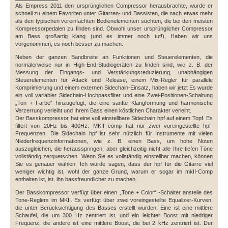
Als Empress 2011 den ursprünglichen Compressor herausbrachte, wurde er
schnell zu einem Favoriten unter Gitarren- und Bassisten, die nach etwas mehr
als den typischen vereinfachten Bedienelementen suchten, die bei den meisten
Kompressorpedalen zu finden sind. Obwohl unser ursprünglicher Compressor
am Bass großartig klang (und es immer noch tut!), Haben wir uns
vorgenommen, es noch besser zu machen.
Neben der ganzen Bandbreite an Funktionen und Steuerelementen, die
normalerweise nur in High-End-Studiogeräten zu finden sind, wie z. B. der
Messung der Eingangs- und Verstärkungsreduzierung, unabhängigen
Steuerelementen für Attack und Release, einem Mix-Regler für parallele
Komprimierung und einem externen Sidechain-Einsatz, haben wir jetzt Es wurde
ein voll variabler Sidechain-Hochpassfilter und eine Zwei-Positionen-Schaltung
„Ton + Farbe“ hinzugefügt, die eine sanfte Klangformung und harmonische
Verzerrung verleiht und Ihrem Bass einen köstlichen Charakter verleiht.
Der Basskompressor hat eine voll einstellbare Sidechain hpf auf einem Topf. Es
filtert von 20Hz bis 400Hz. MKII comp hat nur zwei voreingestellte hpf-
Frequenzen. Die Sidechain hpf ist sehr nützlich für Instrumente mit vielen
Niederfrequenzinformationen, wie z. B. einen Bass, um hohe Noten
auszugleichen, die herausspringen, aber gleichzeitig nicht alle Ihre tiefen Töne
vollständig zerquetschen. Wenn Sie es vollständig einstellbar machen, können
Sie es genauer wählen. Ich würde sagen, dass der hpf für die Gitarre viel
weniger wichtig ist, wohl der ganze Grund, warum er sogar im mkII-Comp
enthalten ist, ist, ihn bassfreundlicher zu machen.
Der Basskompressor verfügt über einen „Tone + Color“ -Schalter anstelle des
Tone-Reglers im MKII. Es verfügt über zwei voreingestellte Equalizer-Kurven,
die unter Berücksichtigung des Basses erstellt wurden. Eine ist eine mittlere
Schaufel, die um 300 Hz zentriert ist, und ein leichter Boost mit niedriger
Frequenz, die andere ist eine mittlere Boost, die bei 2 kHz zentriert ist. Der