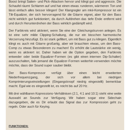
Boost bringt Saiten- und Pick-Attacken hervor und klingt gut und aggressiv. Die
Schaufel räumt Schlamm auf und hat einen etwas runderen, wärmeren Ton und
lässt einfach alles besser klingen! Der Klangregler am mkii-Kompressor ist ein
Tilt-Equalizer, der sich hervorragend für die Gitarre eignet, aber für den Bass
nicht wirklich gut funktioniert, da durch Aufdrehen das tiefe Ende entfernt wird
und durch Herunterdrehen der Bass wirklich gedämpft wird.
Der Farbkreis wird aktiviert, wenn Sie eine der Gleichungskurven anlegen. Es
ist eine sehr milde Clipping-Schaltung, die nur ein bisschen harmonische
Verzerrung hinzufügt. Es ist stark gefiltert, um mit Bass gut zu klingen. Eigentlich
klingt es auch mit Gitarre großartig, aber wir brauchten etwas, um den Bass-
Comp zu etwas Besonderem zu machen! Es erhöht die Lautstärke ein wenig,
wenn es aktiviert ist. Daher haben wir die Option gegeben, den Farbkreis
entweder oder beide Equalizer-Formen (es gibt einen internen Dip-Schalter)
auszuschalten, falls jemand die Equalizer-Formen weiterhin verwenden möchte
möchte, dass der Sound super sauber bleibt.
Der Bass-Kompressor verfügt über einen leicht erweiterten
Niederfrequenzgang, der sich vor allem bei niedrigen
Komprimierungseinstellungen (Eingangsknopf niedrig eingestellt) bemerkbar
macht. Egal wie es eingestellt ist, es reicht bis auf 20 Hz.
Mit drei wählbaren Kopressions-Verhältnisen (2:1, 4:1 and 10:1) steht eine weite
Auswahl an Sounds zur Verfügung. Wir haben sogar eine Sidechain
dazugegeben, die es Dir erlaubt das Signal das zur Kompression geht zu
regeln. Oder auch für Keying.
FUNKTIONEN: