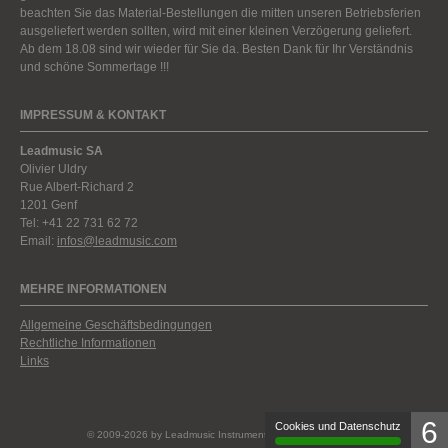
beachten Sie das Material-Bestellungen die mitten unseren Betriebsferien
ausgeliefert werden sollten, wird mit einer kleinen Verzögerung geliefert.
Ab dem 18.08 sind wir wieder für Sie da. Besten Dank für Ihr Verständnis
und schöne Sommertage !!!
IMPRESSUM & KONTAKT
Leadmusic SA
Olivier Uldry
Rue Albert-Richard 2
1201 Genf
Tel: +41 22 731 62 72
Email:
infos@leadmusic.com
MEHRE INFORMATIONEN
Allgemeine Geschäftsbedingungen
Rechtliche Informationen
Links
6
© 2009-2026 by Leadmusic Instruments. All rights reserved.